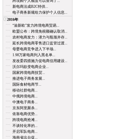
跨境购个人额度可以查询了...
新电商法成B2C特供...
电子商务新规给力保护个人信息...
2016年
“渝新欧”发力跨境电商贸易...
欧盟公布：跨境免税额确认取消...
农村电商发力：潜力与瓶颈并存...
延长跨境电商零售进口监管过渡...
母婴电商竞争进入下半场...
1.98万家电商列入黑名单...
发改委四措施力促电商信用建设...
沃尔玛欲变电商企业...
国家跨境电商技贸...
推进电子商务发展...
国际食材电商节...
移动社群电商...
中俄跨境电商...
中澳电子商务...
京东阿里厮杀...
依靠电商优势...
跨境电商抢滩...
不谈转化率的...
开启军队电商...
海南省出台促...