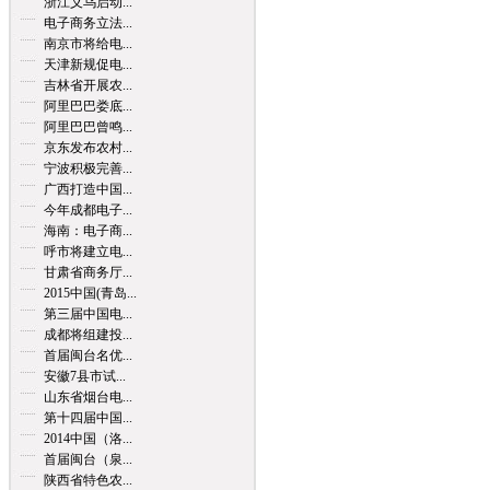
浙江义乌启动...
电子商务立法...
南京市将给电...
天津新规促电...
吉林省开展农...
阿里巴巴娄底...
阿里巴巴曾鸣...
京东发布农村...
宁波积极完善...
广西打造中国...
今年成都电子...
海南：电子商...
呼市将建立电...
甘肃省商务厅...
2015中国(青岛...
第三届中国电...
成都将组建投...
首届闽台名优...
安徽7县市试...
山东省烟台电...
第十四届中国...
2014中国（洛...
首届闽台（泉...
陕西省特色农...