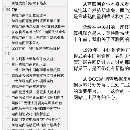
跨境大卖剖析时下热点
从互联网企业本身来看，“
2017年
成泡沫自然势所难免。而当
跨境电商再迎政策红利
是靠成熟的盈利模式和实实
跨境电商零监管过渡期政策扩围
跨境电商快速发展 移动支付成推手
曾经在中关村的一座楼顶
发改委发布首批500个电商失信企业
算机联合起来，英特耐特就
跨境电商产业：先扩道再筑仓引商
十年前，我们关于互联网的
跨境电商百家争鸣
GST实施：对印度跨境电商崛起
1998 年，中国制造网
了？
模式的中国制造网，在别人
京东到家上半年业务收入超...
管理层在回忆过去走过的那
杭州跨境电商有新玩法
背景下，是否仍会有新型的
一带一路为中国电商带来新机遇
政院企共探索跨境零售监管新模式
从 DCCI的调查数据来看，
中土跨境电商合作项目实施
到达率波动发展，C2C 已
跨境中型电商被迫转型
的重要平台。 这样的一
电商也是小微，需更多扶持才行
网站走出严冬的信心。
电商法如何构建反权利滥用制度？
网购7日无理由退货办法即将出台
日电商开中文网站瞄准中国市场
电商塑造农村消费新生态
16部门支持电商设“老字号专区”
跨境电商推动区域消费市场共享...