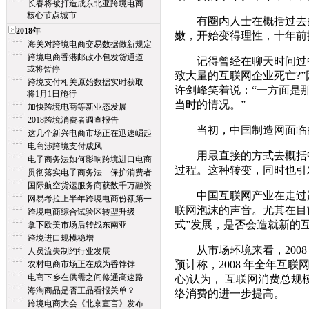
长春将被打造成东北亚跨境电商
核心节点城市
有圈内人士在概括过去的十
2018年
嫩，开始变得理性，十年前
海关对跨境电商交易数据做新规定
跨境电商香港邮政小包发货通道
记得曾经在聊天时问过中国
或将暂停
致大量的互联网企业死亡?
跨境支付相关原始数据实时获取
许剑峰笑着说：“一方面是
将1月1日施行
当时的情况。”
加快跨境电商等新业态发展
2018跨境消费者调查报告
当初，中国制造网面临的
这几个新兴电商市场正在迅速崛起
电商涉跨境支付成风
用最直接的方式去概括中国
电子商务法如何影响跨境进口电商
过程。这种转变，同时也引
贯彻落实电子商务法 保护消费者
国际航空货运服务商获数千万融资
中国互联网产业在走过严
网易考拉上半年跨境电商份额第一
联网泡沫的声音。尤其在目
跨境电商综合试验区转型升级
式”发展，是否会造就新的
拿下欧美市场后转战东南亚
跨境进口规模稳增
从市场环境来看，2008 上
人员流失制约行业发展
预计称，2008 年全年互联网
农村电商市场正在成为香饽饽
电商下乡在供需之间修通高速路
心)认为， 互联网消费总
海淘商品是否正品看报关单？
络消费的进一步提高。
跨境电商大会《北京宣言》发布