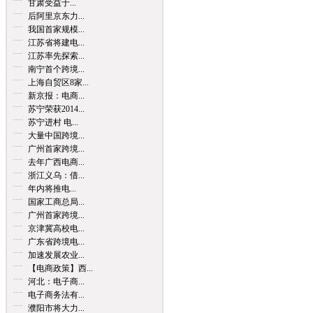
甘肃受益于...
后阿里京东力...
我国首家规模...
江苏省将建电...
江苏率先探索...
南宁首个跨境...
上海自贸区8家...
新京报：电商...
苏宁荣获2014...
苏宁进村 电...
大量中国跨境...
广州首家跨境...
去年广西电商...
浙江义乌：借...
年内将推电...
国家工商总局...
广州首家跨境...
京津冀高校电...
广东省跨境电...
加速发展农业...
【电商政策】西...
河北：电子商...
电子商务法有...
濮阳市将大力...