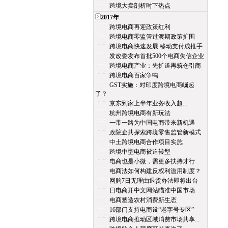
跨境大卖剖析时下热点
2017年
跨境电商再迎政策红利
跨境电商零监管过渡期政策扩围
跨境电商快速发展 移动支付成推手
发改委发布首批500个电商失信企业
跨境电商产业：先扩道再筑仓引商
跨境电商百家争鸣
GST实施：对印度跨境电商崛起
了？
京东到家上半年业务收入超...
杭州跨境电商有新玩法
一带一路为中国电商带来新机遇
政院企共探索跨境零售监管新模式
中土跨境电商合作项目实施
跨境中型电商被迫转型
电商也是小微，需更多扶持才行
电商法如何构建反权利滥用制度？
网购7日无理由退货办法即将出台
日电商开中文网站瞄准中国市场
电商塑造农村消费新生态
16部门支持电商设“老字号专区”
跨境电商推动区域消费市场共享...