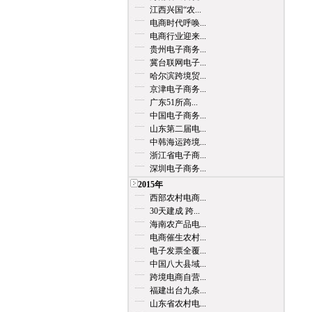
江西兴国“农...
电商时代呼唤...
电商行业迎来...
贵州电子商务...
冀台联网电子...
哈尔滨跨境贸...
京津电子商务...
广东51所高...
中国电子商务...
山东第二届电...
中韩海运跨境...
浙江省电子商...
深圳电子商务...
2015年
西部农村电商...
30天建成 跨...
海南农产品电...
电商催生农村...
电子发票全覆...
中国八大县域...
跨境电商自营...
福建出台九条...
山东省农村电...