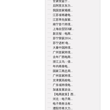
甘肃受益于...
后阿里京东力...
我国首家规模...
江苏省将建电...
江苏率先探索...
南宁首个跨境...
上海自贸区8家...
新京报：电商...
苏宁荣获2014...
苏宁进村 电...
大量中国跨境...
广州首家跨境...
去年广西电商...
浙江义乌：借...
年内将推电...
国家工商总局...
广州首家跨境...
京津冀高校电...
广东省跨境电...
加速发展农业...
【电商政策】西...
河北：电子商...
电子商务法有...
濮阳市将大力...