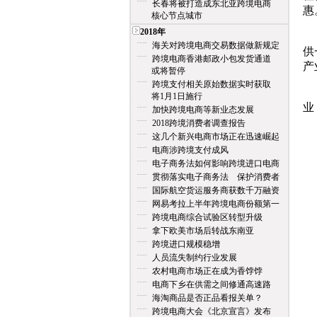
长春将被打造成东北亚跨境电商
惠
核心节点城市
2018年
据
海关对跨境电商交易数据做新规定
供
跨境电商香港邮政小包发货通道
产
或将暂停
跨境支付相关原始数据实时获取
泉
将1月1日施行
业
加快跨境电商等新业态发展
2018跨境消费者调查报告
这几个新兴电商市场正在迅速崛起
电商涉跨境支付成风
电子商务法如何影响跨境进口电商
贯彻落实电子商务法 保护消费者
国际航空货运服务商获数千万融资
网易考拉上半年跨境电商份额第一
跨境电商综合试验区转型升级
拿下欧美市场后转战东南亚
跨境进口规模稳增
人员流失制约行业发展
农村电商市场正在成为香饽饽
电商下乡在供需之间修通高速路
海淘商品是否正品看报关单？
跨境电商大会《北京宣言》发布