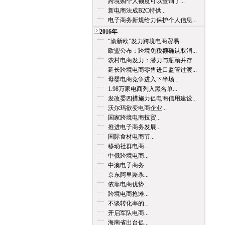
跨境购个人额度可以查询了...
新电商法成B2C特供...
电子商务新规给力保护个人信息...
2016年
“渝新欧”发力跨境电商贸易...
欧盟公布：跨境免税额确认取消...
农村电商发力：潜力与瓶颈并存...
延长跨境电商零售进口监管过渡...
母婴电商竞争进入下半场...
1.98万家电商列入黑名单...
发改委四措施力促电商信用建设...
沃尔玛欲变电商企业...
国家跨境电商技贸...
推进电子商务发展...
国际食材电商节...
移动社群电商...
中俄跨境电商...
中澳电子商务...
京东阿里厮杀...
依靠电商优势...
跨境电商抢滩...
不谈转化率的...
开启军队电商...
海南省出台促...