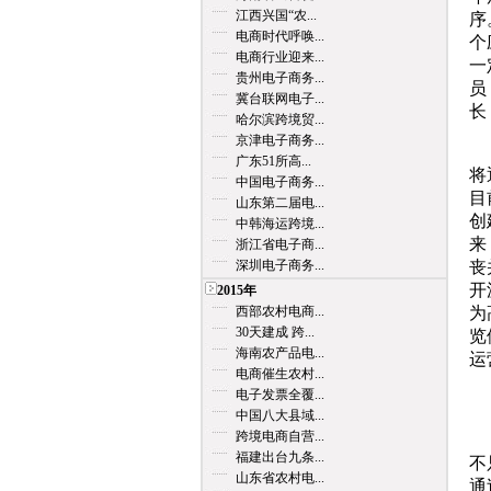
江西兴国“农...
序
电商时代呼唤...
个
电商行业迎来...
一
贵州电子商务...
员
冀台联网电子...
长
哈尔滨跨境贸...
京津电子商务...
这
广东51所高...
将
中国电子商务...
目
山东第二届电...
创
中韩海运跨境...
来
浙江省电子商...
深圳电子商务...
丧
开
2015年
西部农村电商...
为
30天建成 跨...
览
海南农产品电...
运
电商催生农村...
电子发票全覆...
5
中国八大县域...
跨境电商自营...
尽
福建出台九条...
不
山东省农村电...
通