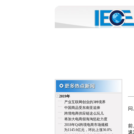
2019年
无
产业互联网创业的3种境界
中国商品受东南亚追捧
问
跨境电商供应链这么玩儿
将加大电商假海淘惩处力度
网
2018年Q4跨境电商市场规模
前
为1145.6亿元，环比上涨36.0%
速