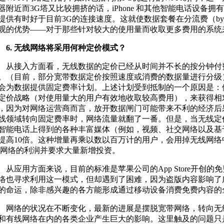
器附近而3G塔又比较拥挤的话，iPhone 和其他智能电话设备拥有
提供有时好于目前3G的连接速度。这就使数据套餐在分流费（bypass
观的优势——对于那些针对较大的使用量而收取更多费用的系统
. 无线网络将采用何种定价模式？
接入方面看，无线数据的定价已经从时间并不长的按分钟付
。（目前，部分宽带数据定价按照速度或消费的数据量进行分级
会为数据提供固定费率计划。上述计划受到抵制的一个原因是：
定价战略（对使用量大的用户有效地收取较高费用），来获得相
，因为对网络运营商而言，放开数据闸门可能带来不利的经济后
线领域转向固定费率时，网络流量就翻了一番。但是，当无线定
智能电话上得到的各种丰富媒体（例如，视频、社交网络以及基
提高10倍。这种增量再乘以数以百万计的用户，会用掉无线网
G网络的利润并要求大量新增投资。
应用方面来说，目前的标准是苹果公司的App Store开创的
络也寻求利用这一模式，但却遇到了困难，因为盗版内容影响了
的命运，除非感兴趣的各方能形成通过移动设备消费免费内容的
络的状况在不断变化，最新的进展是摆脱宽带网络，转向无
和有线网络在内的各类企业产生巨大的影响。这里触及的问题只