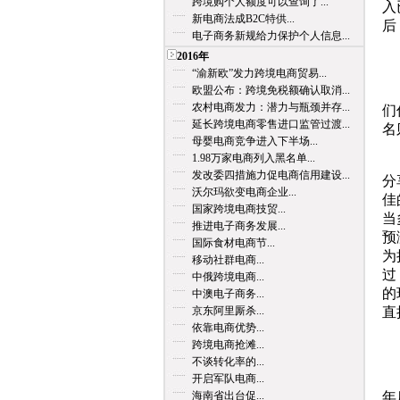
跨境购个人额度可以查询了...
入
新电商法成B2C特供...
后
电子商务新规给力保护个人信息...
2016年
3
“渝新欧”发力跨境电商贸易...
欧盟公布：跨境免税额确认取消...
目
农村电商发力：潜力与瓶颈并存...
们
延长跨境电商零售进口监管过渡...
名
母婴电商竞争进入下半场...
1.98万家电商列入黑名单...
但
发改委四措施力促电商信用建设...
分
沃尔玛欲变电商企业...
佳
国家跨境电商技贸...
当
推进电子商务发展...
预
国际食材电商节...
为
移动社群电商...
过
中俄跨境电商...
的
中澳电子商务...
京东阿里厮杀...
直
依靠电商优势...
4
跨境电商抢滩...
不谈转化率的...
如
开启军队电商...
海南省出台促...
年