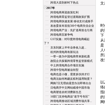
跨境大卖剖析时下热点
文
2017年
1
跨境电商再迎政策红利
跨境电商零监管过渡期政策扩围
显
跨境电商快速发展 移动支付成推手
时
发改委发布首批500个电商失信企业
的
跨境电商产业：先扩道再筑仓引商
跨境电商百家争鸣
下
GST实施：对印度跨境电商崛起
从
了？
是
京东到家上半年业务收入超...
人
杭州跨境电商有新玩法
所
一带一路为中国电商带来新机遇
改
政院企共探索跨境零售监管新模式
中土跨境电商合作项目实施
2
跨境中型电商被迫转型
电商也是小微，需更多扶持才行
从
电商法如何构建反权利滥用制度？
以
网购7日无理由退货办法即将出台
络
日电商开中文网站瞄准中国市场
指
电商塑造农村消费新生态
16部门支持电商设“老字号专区”
的
跨境电商推动区域消费市场共享...
网