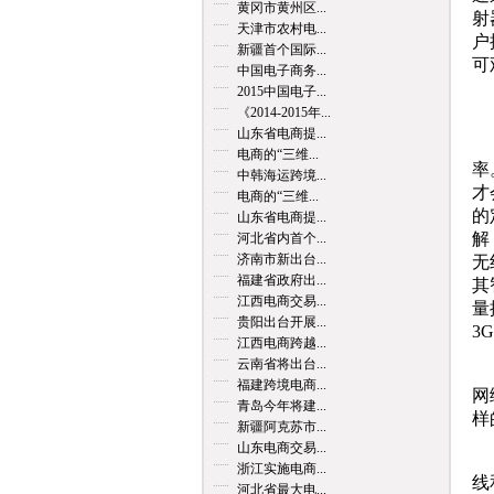
黄冈市黄州区...
射
天津市农村电...
户
新疆首个国际...
可
中国电子商务...
2015中国电子...
6
《2014-2015年...
山东省电商提...
从
电商的“三维...
率
中韩海运跨境...
才
电商的“三维...
的
山东省电商提...
解
河北省内首个...
济南市新出台...
无
福建省政府出...
其
江西电商交易...
量
贵阳出台开展...
3
江西电商跨越...
云南省将出台...
从
福建跨境电商...
网
青岛今年将建...
样
新疆阿克苏市...
山东电商交易...
网
浙江实施电商...
线
河北省最大电...