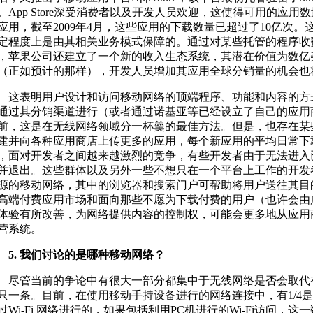
。App Store深受消费者以及开发人员欢迎，这使得可用的应
应用，截至2009年4月，这些应用的下载数量已超过了10亿次
定程度上是由其相关业务模式保障的。通过对某些托管的程序收费
，苹果公司还建立了一个新的收入生态系统，其潜在价值为数亿
（正如预计的那样），开发人员增加其应用全球分销量的机会也
表明用户设计和访问移动网络的顶端程序、功能和内容的方
通过其分销渠道进行（或者通过诺基亚等已经设立了自己的应用
前，这是在无线网络领域分一杯羹的最佳方法。但是，也存在某
建并向各种应用商店上传更多的应用，每个新应用的平均日常下
，面对开发者之间越来越激烈的竞争，有些开发者由于无法进入
并退出。这些群体以及另外一些不想只在一个平台上工作的开发
源的移动网络，其中的浏览器和搜索门户可帮助将用户送往其目
高端付费应用市场和面向那些不愿为下载付费的用户（也许会由
体验有所改善，为网络提供内容的控制权，可能会更多地从应用商店转移
营系统。
. 我们讨论的是哪种移动网络？
管当前的争论中有很大一部分都集中于无线网络是否会取代
只一条。目前，在使用移动手持设备进行的网络连接中，有1/4
过Wi-Fi 网络进行的，如果包括利用PC机进行的Wi-Fi访问，这一