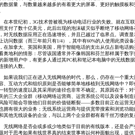
的数据量，与数量越来越多的有着更大的屏幕、更好的触摸板和
。
本世纪初，3G技术曾被视为移动电话行业的失败。就在互联
照支付了数十亿美元，此后出现的泡沫破灭似乎断绝了移动网络
，对无线数据应用正在迅速增长，并且已越过了临界点。调查显示
上访问数据（而三年前只有1/4），其中有60%的人使用此类设
，在加拿大、英国和美国，用于智能电话的支出从仅占新电话购买
看奥地利的情形：尽管该国通常并不像韩国和芬兰那样属于数字
的新增用户中，有更多人通过其PC机和笔记本电脑中的无线数
连接的人数。
果说我们正在进入无线网络的时代，那么，仍存在一个重大
容、互动方式和组织原则是否能够简单地移植到无线网络中？即
一转型的速度以及其采用的途径也非常不确定。其原因在于：对
关的三大企业群（移动网络运营商、运营系统公司以及设备制造
风险可能会导致他们目前的价值链断裂——多数目前正在运营无
也拥有很大的业务；无线系统运营商与提供宽带搜索和浏览功能
和其他无线设备的企业，与以上两个企业群都有着千丝万缕的复
线网络是否会或多或少地类似于目前的有线版本，还是会产
题对于思考如果有线世界真的结束世事将以何种面貌出现，提供