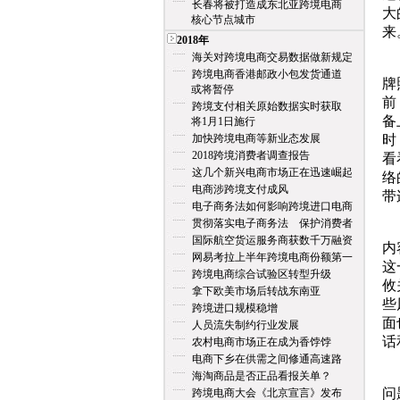
长春将被打造成东北亚跨境电商
大
核心节点城市
来
2018年
海关对跨境电商交易数据做新规定
在
跨境电商香港邮政小包发货通道
牌
或将暂停
前
跨境支付相关原始数据实时获取
备
将1月1日施行
加快跨境电商等新业态发展
时
2018跨境消费者调查报告
看
这几个新兴电商市场正在迅速崛起
络
电商涉跨境支付成风
带
电子商务法如何影响跨境进口电商
贯彻落实电子商务法 保护消费者
如
国际航空货运服务商获数千万融资
内
网易考拉上半年跨境电商份额第一
这
跨境电商综合试验区转型升级
攸
拿下欧美市场后转战东南亚
些
跨境进口规模稳增
面
人员流失制约行业发展
话
农村电商市场正在成为香饽饽
电商下乡在供需之间修通高速路
无
海淘商品是否正品看报关单？
问
跨境电商大会《北京宣言》发布