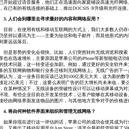
已开始超过语音服务，他们正在迅速面向家庭铺设高速光纤网络
，在已有的有线连接的基础上，推出DOCSIS ③升级和光纤连接
. 人们会到哪里去寻求最好的内容和网络应用？
前，在使用有线和移动互联网的方式上，我们大多数人仍存
仍坚持以通讯为主——主要为短信和电子邮件，而其他形式的内
则要远远落后。
是形势的变化会很快。比如，人们突然转向无线浏览和搜索
享也在迅速增长，主要原因是苹果公司的iPhone等新智能电话
的技术问题，这一转变还会加剧。例如，通过更好的安全软件来
多的互联网购物和银行业务迁移到无线网络上。无线广告的下一
测认为，这一业务目前应该已达到100亿美元大关，这为新的数
接近2亿美元；不过，这要么表明广告的巨大增长尚未来临，要
，在某种情况下，无线设备的突破性设计可以让移动屏幕成为对
环境。有些企业目前在开发某些技术，让客户能够在其移动设备
接经由网络界面发送物品的图片，与其他地方竞争对手的价格进
. 将由何种软件界面来组织和管理无线网络？
果你现在进行这一评估的话，苹果公司的成功会使其成为行业领先
后，又推出了移动应用平台App Store；该平台最初托管驻留了