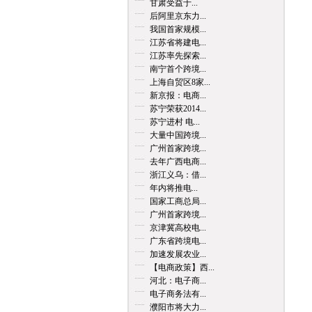
甘肃受益于...
后阿里京东力...
我国首家规模...
江苏省将建电...
江苏率先探索...
南宁首个跨境...
上海自贸区8家...
新京报：电商...
苏宁荣获2014...
苏宁进村 电...
大量中国跨境...
广州首家跨境...
去年广西电商...
浙江义乌：借...
年内将推电...
国家工商总局...
广州首家跨境...
京津冀高校电...
广东省跨境电...
加速发展农业...
【电商政策】西...
河北：电子商...
电子商务法有...
濮阳市将大力...