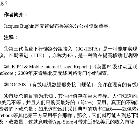
呢？
作者简介：
acques Bughin是麦肯锡布鲁塞尔分公司资深董事。
注释：
第三代高速下行链路分组接入（3G-HSPA）是一种能够实
议。长期演进（LTE），亦称为4G，是一种旨在提高移动电话
UK PC & Mobile Internet Usage Report（《英国PC及
omScore；2009年麦肯锡北美无线网路专门小组调查。
DOCSIS （有线电缆数据服务接口规范） 允许在现有的有
市场总值目前为未知，其估计值存在巨大差异。人们知道的是
3美元不等，并且人们只购买最好的（前5%）应用。真正的不确
费者的下载总量：如果这些应用采用典型的功率曲线——就像诸如无
acebook等其他第三方应用平台那样，那么，它们就可能占到总下
及下载数量，这就意味着App Store可带来近8亿美元的收入市场，其