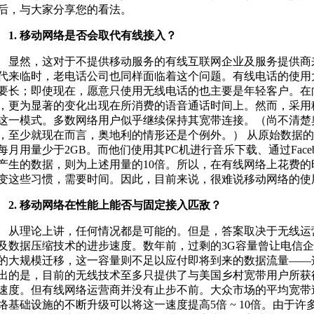
后，与大家分享您的看法。
. 移动网络是否会取代有线接入？
然，这对于不提供移动服务的有线互联网企业及服务提供商来说
代来临时，老电话公司也同样面临着这个问题。有线电话的使用
要长；即使现在，愿意只使用无线电话的也主要是年轻客户。在
，更为显著的变化出现在所消费的语音通话时间上。然而，采用
这一模式。多数网络用户似乎继续保持其宽带连接。（尚不清楚
，至少就现在而言，奥地利的情形还是个例外。） 从原始数据的
每月用量少于2GB。而他们使用其PC机进行音乐下载、通过Facebo
产生的数据，则为上述用量的10倍。所以，在有线网络上花费的时
变这些习惯，需要时间。因此，目前来说，很难说移动网络的使
. 移动网络在性能上能否与固定接入匹敌？
理论上讲，任何情况都是可能的。但是，答案取决于无线运
及数据压缩技术的进步速度。数年前，过剩的3G容量曾让电信
的大规模迁移，这一容量则不足以应付即将到来的数据流量——
出的是，目前的无线技术至多只提供了与美国乡村宽带用户所获
速度。但有线网络运营商并没有止步不前。大众市场的平均宽带速度
络基础设施的不断升级可以将这一速度提高5倍 ~ 10倍。由于