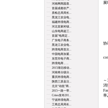
展
河南网商园喜...
首届成都农产...
质检总局局长...
黑龙江农业电...
J
福建跨境电商...
河北首家村镇...
山东电商超三...
首届“电商定...
①
广东电子商务...
协
黑龙江农业电...
跨境电商首次...
②
中国电商加紧...
c
东莞市电子商...
跨境电商，...
③
2015湖北移动...
河南将分级分...
④
重庆跨境电商...
～
陕西三原县注...
消
北京“动批”商...
F
2015一路一带...
率
Criteo发布201...
宁波跨境电商...
工商总局局长...