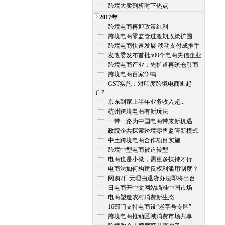
跨境大卖剖析时下热点
2017年
跨境电商再迎政策红利
跨境电商零监管过渡期政策扩围
跨境电商快速发展 移动支付成推手
发改委发布首批500个电商失信企业
跨境电商产业：先扩道再筑仓引商
跨境电商百家争鸣
GST实施：对印度跨境电商崛起
了？
京东到家上半年业务收入超...
杭州跨境电商有新玩法
一带一路为中国电商带来新机遇
政院企共探索跨境零售监管新模式
中土跨境电商合作项目实施
跨境中型电商被迫转型
电商也是小微，需更多扶持才行
电商法如何构建反权利滥用制度？
网购7日无理由退货办法即将出台
日电商开中文网站瞄准中国市场
电商塑造农村消费新生态
16部门支持电商设“老字号专区”
跨境电商推动区域消费市场共享...