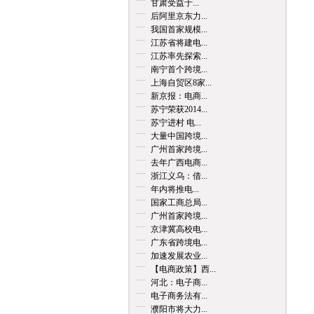
甘肃受益于...
后阿里京东力...
我国首家规模...
江苏省将建电...
江苏率先探索...
南宁首个跨境...
上海自贸区8家...
新京报：电商...
苏宁荣获2014...
苏宁进村 电...
大量中国跨境...
广州首家跨境...
去年广西电商...
浙江义乌：借...
年内将推电...
国家工商总局...
广州首家跨境...
京津冀高校电...
广东省跨境电...
加速发展农业...
【电商政策】西...
河北：电子商...
电子商务法有...
濮阳市将大力...