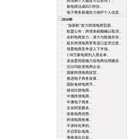
跨境购个人额度可以查询了...
新电商法成B2C特供...
电子商务新规给力保护个人信息...
2016年
“渝新欧”发力跨境电商贸易...
欧盟公布：跨境免税额确认取消...
农村电商发力：潜力与瓶颈并存...
延长跨境电商零售进口监管过渡...
母婴电商竞争进入下半场...
1.98万家电商列入黑名单...
发改委四措施力促电商信用建设...
沃尔玛欲变电商企业...
国家跨境电商技贸...
推进电子商务发展...
国际食材电商节...
移动社群电商...
中俄跨境电商...
中澳电子商务...
京东阿里厮杀...
依靠电商优势...
跨境电商抢滩...
不谈转化率的...
开启军队电商...
海南省出台促...