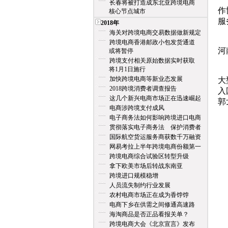
长春将被打造成东北亚跨境电商
作
核心节点城市
服
2018年
海关对跨境电商交易数据做新规定
电
跨境电商香港邮政小包发货通道
河
或将暂停
跨境支付相关原始数据实时获取
电
将1月1日施行
加快跨境电商等新业态发展
大
2018跨境消费者调查报告
入
这几个新兴电商市场正在迅速崛起
郭
电商涉跨境支付成风
电子商务法如何影响跨境进口电商
贯彻落实电子商务法 保护消费者
国际航空货运服务商获数千万融资
网易考拉上半年跨境电商份额第一
跨境电商综合试验区转型升级
拿下欧美市场后转战东南亚
跨境进口规模稳增
人员流失制约行业发展
农村电商市场正在成为香饽饽
电商下乡在供需之间修通高速路
海淘商品是否正品看报关单？
跨境电商大会《北京宣言》发布