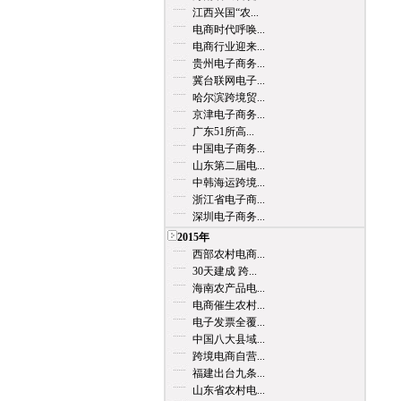
江西兴国“农...
电商时代呼唤...
电商行业迎来...
贵州电子商务...
冀台联网电子...
哈尔滨跨境贸...
京津电子商务...
广东51所高...
中国电子商务...
山东第二届电...
中韩海运跨境...
浙江省电子商...
深圳电子商务...
2015年
西部农村电商...
30天建成 跨...
海南农产品电...
电商催生农村...
电子发票全覆...
中国八大县域...
跨境电商自营...
福建出台九条...
山东省农村电...