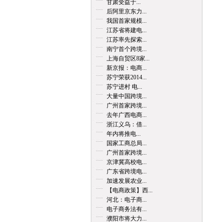
甘肃受益于...
后阿里京东力...
我国首家规模...
江苏省将建电...
江苏率先探索...
南宁首个跨境...
上海自贸区8家...
新京报：电商...
苏宁荣获2014...
苏宁进村 电...
大量中国跨境...
广州首家跨境...
去年广西电商...
浙江义乌：借...
年内将推电...
国家工商总局...
广州首家跨境...
京津冀高校电...
广东省跨境电...
加速发展农业...
【电商政策】西...
河北：电子商...
电子商务法有...
濮阳市将大力...