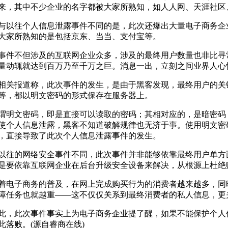
来，其中不少企业的名字都被大家所熟知，如人人网、天涯社区、m
与以往个人信息泄露事件不同的是，此次还爆出大量电子商务企
大家所熟知的是包括京东、当当、支付宝等。
事件不但涉及的互联网企业众多，涉及的最终用户数量也非比寻
量动辄就达到百万乃至千万之巨。消息一出，立刻之间业界人心
相关报道称，此次事件的发生，是由于黑客发现，最终用户的关
等，都以明文密码的形式保存在服务器上。
谓明文密码，即是直接可以读取的密码；其相对应的，是暗密码
使个人信息泄露，黑客不知道破解规律也无济于事。使用明文密
，直接导致了此次个人信息泄露事件的发生。
以往的网络安全事件不同，此次事件并非能够依靠最终用户单方
是要依靠互联网企业在后台升级安全设备来解决，从根源上杜绝
着电子商务的普及，在网上完成购买行为的消费者越来越多，同
障任务也就越重——这不仅仅关系到最终消费者的私人信息，更
此，此次事件事实上为电子商务企业提了醒，如果不能保护个人
此落败。(源自睿商在线)