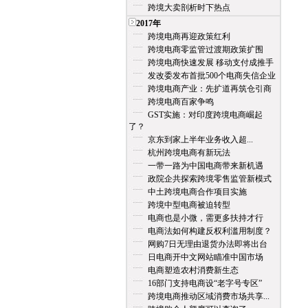
跨境大卖剖析时下热点
2017年
跨境电商再迎政策红利
跨境电商零监管过渡期政策扩围
跨境电商快速发展 移动支付成推手
发改委发布首批500个电商失信企业
跨境电商产业：先扩道再筑仓引商
跨境电商百家争鸣
GST实施：对印度跨境电商崛起
了？
京东到家上半年业务收入超...
杭州跨境电商有新玩法
一带一路为中国电商带来新机遇
政院企共探索跨境零售监管新模式
中土跨境电商合作项目实施
跨境中型电商被迫转型
电商也是小微，需更多扶持才行
电商法如何构建反权利滥用制度？
网购7日无理由退货办法即将出台
日电商开中文网站瞄准中国市场
电商塑造农村消费新生态
16部门支持电商设“老字号专区”
跨境电商推动区域消费市场共享...