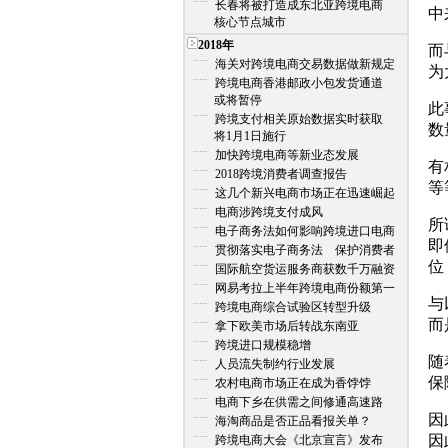
长春将被打造成东北亚跨境电商
中
核心节点城市
2018年
而
海关对跨境电商交易数据做新规定
为
跨境电商香港邮政小包发货通道
或将暂停
此
跨境支付相关原始数据实时获取
数
将1月1日施行
加快跨境电商等新业态发展
有
2018跨境消费者调查报告
等
这几个新兴电商市场正在迅速崛起
电商涉跨境支付成风
所
电子商务法如何影响跨境进口电商
即
贯彻落实电子商务法 保护消费者
位
国际航空货运服务商获数千万融资
网易考拉上半年跨境电商份额第一
与
跨境电商综合试验区转型升级
而
拿下欧美市场后转战东南亚
跨境进口规模稳增
随
人员流失制约行业发展
保
农村电商市场正在成为香饽饽
电商下乡在供需之间修通高速路
因
海淘商品是否正品看报关单？
因
跨境电商大会《北京宣言》发布