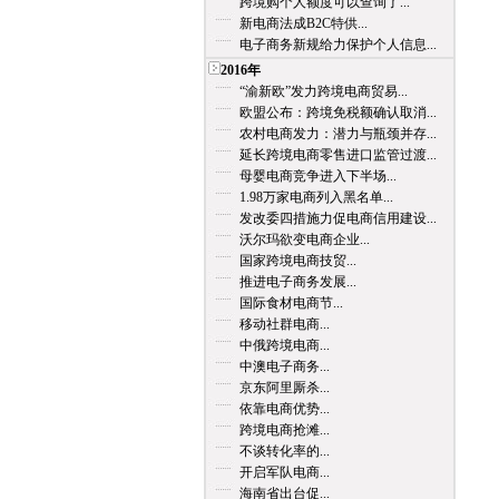
跨境购个人额度可以查询了...
新电商法成B2C特供...
电子商务新规给力保护个人信息...
2016年
“渝新欧”发力跨境电商贸易...
欧盟公布：跨境免税额确认取消...
农村电商发力：潜力与瓶颈并存...
延长跨境电商零售进口监管过渡...
母婴电商竞争进入下半场...
1.98万家电商列入黑名单...
发改委四措施力促电商信用建设...
沃尔玛欲变电商企业...
国家跨境电商技贸...
推进电子商务发展...
国际食材电商节...
移动社群电商...
中俄跨境电商...
中澳电子商务...
京东阿里厮杀...
依靠电商优势...
跨境电商抢滩...
不谈转化率的...
开启军队电商...
海南省出台促...