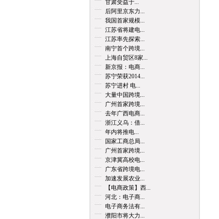
甘肃受益于...
后阿里京东力...
我国首家规模...
江苏省将建电...
江苏率先探索...
南宁首个跨境...
上海自贸区8家...
新京报：电商...
苏宁荣获2014...
苏宁进村 电...
大量中国跨境...
广州首家跨境...
去年广西电商...
浙江义乌：借...
年内将推电...
国家工商总局...
广州首家跨境...
京津冀高校电...
广东省跨境电...
加速发展农业...
【电商政策】西...
河北：电子商...
电子商务法有...
濮阳市将大力...