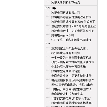
跨境大卖剖析时下热点
2017年
跨境电商再迎政策红利
跨境电商零监管过渡期政策扩围
跨境电商快速发展 移动支付成推手
发改委发布首批500个电商失信企业
跨境电商产业：先扩道再筑仓引商
跨境电商百家争鸣
GST实施：对印度跨境电商崛起
了？
京东到家上半年业务收入超...
杭州跨境电商有新玩法
一带一路为中国电商带来新机遇
政院企共探索跨境零售监管新模式
中土跨境电商合作项目实施
跨境中型电商被迫转型
电商也是小微，需更多扶持才行
电商法如何构建反权利滥用制度？
网购7日无理由退货办法即将出台
日电商开中文网站瞄准中国市场
电商塑造农村消费新生态
16部门支持电商设“老字号专区”
跨境电商推动区域消费市场共享...