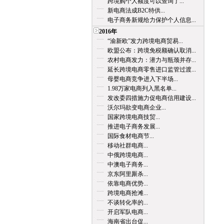
跨境购个人额度可以查询了...
新电商法成B2C特供...
电子商务新规给力保护个人信息...
2016年
“渝新欧”发力跨境电商贸易...
欧盟公布：跨境免税额确认取消...
农村电商发力：潜力与瓶颈并存...
延长跨境电商零售进口监管过渡...
母婴电商竞争进入下半场...
1.98万家电商列入黑名单...
发改委四措施力促电商信用建设...
沃尔玛欲变电商企业...
国家跨境电商技贸...
推进电子商务发展...
国际食材电商节...
移动社群电商...
中俄跨境电商...
中澳电子商务...
京东阿里厮杀...
依靠电商优势...
跨境电商抢滩...
不谈转化率的...
开启军队电商...
海南省出台促...