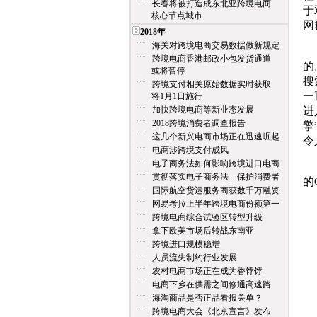
长春将被打造成东北亚跨境电商
于
核心节点城市
网
2018年
海关对跨境电商交易数据做新规定
该
跨境电商香港邮政小包发货通道
的
或将暂停
搜
跨境支付相关原始数据实时获取
一
将1月1日施行
加快跨境电商等新业态发展
进
2018跨境消费者调查报告
擎
这几个新兴电商市场正在迅速崛起
令
电商涉跨境支付成风
电子商务法如何影响跨境进口电商
该
贯彻落实电子商务法 保护消费者
的
国际航空货运服务商获数千万融资
网易考拉上半年跨境电商份额第一
跨境电商综合试验区转型升级
拿下欧美市场后转战东南亚
跨境进口规模稳增
人员流失制约行业发展
农村电商市场正在成为香饽饽
电商下乡在供需之间修通高速路
海淘商品是否正品看报关单？
跨境电商大会《北京宣言》发布