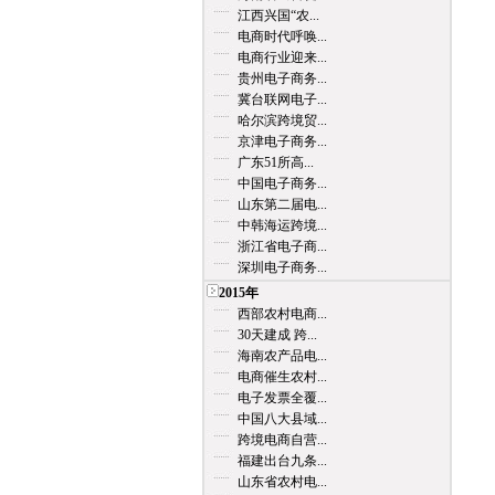
江西兴国“农...
电商时代呼唤...
电商行业迎来...
贵州电子商务...
冀台联网电子...
哈尔滨跨境贸...
京津电子商务...
广东51所高...
中国电子商务...
山东第二届电...
中韩海运跨境...
浙江省电子商...
深圳电子商务...
2015年
西部农村电商...
30天建成 跨...
海南农产品电...
电商催生农村...
电子发票全覆...
中国八大县域...
跨境电商自营...
福建出台九条...
山东省农村电...