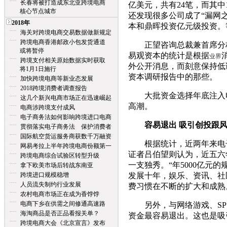
长春将被打造成东北亚跨境电商
亿美元，共有24笔，而其
核心节点城市
还发现很多公司成了“漏网
2018年
本和鼎晖投资亿元级投资。
海关对跨境电商交易数据做新规定
跨境电商香港邮政小包发货通道
正望咨询总裁兼首席分析
或将暂停
易观资本的统计是根据
业界
跨境支付相关原始数据实时获取
外公开消息，而刻意保持低
将1月1日施行
资本调研报告中的那些。
加快跨境电商等新业态发展
2018跨境消费者调查报告
大批资金选择年底注入电子
这几个新兴电商市场正在迅速崛起
高潮。
电商涉跨境支付成风
电子商务法如何影响跨境进口电商
容易退出 吸引创投跟
贯彻落实电子商务法 保护消费者
国际航空货运服务商获数千万融资
根据统计，近两年来电子
网易考拉上半年跨境电商份额第一
证者吕伯望则认为，近五六
跨境电商综合试验区转型升级
一支独秀。“年5000亿元
拿下欧美市场后转战东南亚
跨境进口规模稳增
发展十年，娱乐、资讯、社
人员流失制约行业发展
费习惯在不断的扩大和成熟
农村电商市场正在成为香饽饽
电商下乡在供需之间修通高速路
另外，与网络游戏、SP
海淘商品是否正品看报关单？
资金最容易退出。这也是吸
跨境电商大会《北京宣言》发布