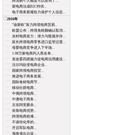
跨境购个人额度可以查询了...
新电商法成B2C特供...
电子商务新规给力保护个人信息...
2016年
“渝新欧”发力跨境电商贸易...
欧盟公布：跨境免税额确认取消...
农村电商发力：潜力与瓶颈并存...
延长跨境电商零售进口监管过渡...
母婴电商竞争进入下半场...
1.98万家电商列入黑名单...
发改委四措施力促电商信用建设...
沃尔玛欲变电商企业...
国家跨境电商技贸...
推进电子商务发展...
国际食材电商节...
移动社群电商...
中俄跨境电商...
中澳电子商务...
京东阿里厮杀...
依靠电商优势...
跨境电商抢滩...
不谈转化率的...
开启军队电商...
海南省出台促...