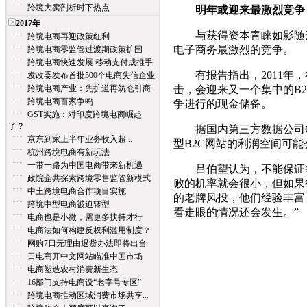
跨境大卖剖析时下热点
明年或迎来最激烈竞争
2017年
与获得资本青睐如影随形
跨境电商再迎政策红利
电子商务最激烈的竞争。
跨境电商零监管过渡期政策扩围
跨境电商快速发展 移动支付成推手
有报告指出，2011年，
发改委发布首批500个电商失信企业
跨境电商产业：先扩道再筑仓引商
击，会迎来又一个集中的B
跨境电商百家争鸣
争进行的现金储备。
GST实施：对印度跨境电商崛起
了？
据国内第三方数据公司CN
京东到家上半年业务收入超...
型B2C网站的利润空间可能
杭州跨境电商有新玩法
一带一路为中国电商带来新机遇
吕伯望认为，不能保证每
政院企共探索跨境零售监管新模式
败的机率就会很小，但如果
中土跨境电商合作项目实施
的老牌风投，他们经验丰富
跨境中型电商被迫转型
看走眼的情况还会发生。”
电商也是小微，需更多扶持才行
电商法如何构建反权利滥用制度？
网购7日无理由退货办法即将出台
日电商开中文网站瞄准中国市场
电商塑造农村消费新生态
16部门支持电商设“老字号专区”
跨境电商推动区域消费市场共享...