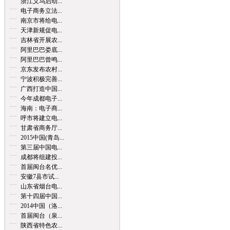
浙江义乌启动...
电子商务立法...
南京市将给电...
天津新规促电...
吉林省开展农...
阿里巴巴娄底...
阿里巴巴曾鸣...
京东发布农村...
宁波积极完善...
广西打造中国...
今年成都电子...
海南：电子商...
呼市将建立电...
甘肃省商务厅...
2015中国(青岛...
第三届中国电...
成都将组建投...
首届闽台名优...
安徽7县市试...
山东省烟台电...
第十四届中国...
2014中国（洛...
首届闽台（泉...
陕西省特色农...