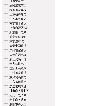
甘肃受益于...
后阿里京东力...
我国首家规模...
江苏省将建电...
江苏率先探索...
南宁首个跨境...
上海自贸区8家...
新京报：电商...
苏宁荣获2014...
苏宁进村 电...
大量中国跨境...
广州首家跨境...
去年广西电商...
浙江义乌：借...
年内将推电...
国家工商总局...
广州首家跨境...
京津冀高校电...
广东省跨境电...
加速发展农业...
【电商政策】西...
河北：电子商...
电子商务法有...
濮阳市将大力...