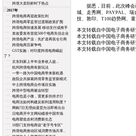
跨境大卖剖析时下热点
据悉，目前，此次峰会已
2017年
城、走秀网、PAYPAL
跨境电商再迎政策红利
技、敦印、T100趋势网、
跨境电商零监管过渡期政策扩围
跨境电商快速发展 移动支付成推手
本文转载自中国电子商务研究中心:http:
发改委发布首批500个电商失信企业
本文转载自中国电子商务研究中心:http:
跨境电商产业：先扩道再筑仓引商
本文转载自中国电子商务研究中心:http:
跨境电商百家争鸣
本文转载自中国电子商务研究中心:http:
GST实施：对印度跨境电商崛起
了？
京东到家上半年业务收入超...
杭州跨境电商有新玩法
一带一路为中国电商带来新机遇
政院企共探索跨境零售监管新模式
中土跨境电商合作项目实施
跨境中型电商被迫转型
电商也是小微，需更多扶持才行
电商法如何构建反权利滥用制度？
网购7日无理由退货办法即将出台
日电商开中文网站瞄准中国市场
电商塑造农村消费新生态
16部门支持电商设“老字号专区”
跨境电商推动区域消费市场共享...