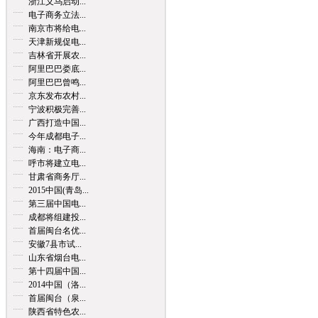
浙江义乌启动...
电子商务立法...
南京市将给电...
天津新规促电...
吉林省开展农...
阿里巴巴娄底...
阿里巴巴曾鸣...
京东发布农村...
宁波积极完善...
广西打造中国...
今年成都电子...
海南：电子商...
呼市将建立电...
甘肃省商务厅...
2015中国(青岛...
第三届中国电...
成都将组建投...
首届闽台名优...
安徽7县市试...
山东省烟台电...
第十四届中国...
2014中国（洛...
首届闽台（泉...
陕西省特色农...