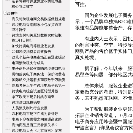
长春将被打造成东北亚跨境电商
可控。
核心节点城市
2018年
同为企业发展电子商务，
海关对跨境电商交易数据做新规定
示，一个品牌单独搞B2C
跨境电商香港邮政小包发货通道
很难有品牌能够整合产、存
或将暂停
跨境支付相关原始数据实时获取
有业内人士表示，困扰服
将1月1日施行
的利害冲突。李宁、特步等
加快跨境电商等新业态发展
网购产品的售价低于实体门
2018跨境消费者调查报告
真实处境。
这几个新兴电商市场正在迅速崛起
电商涉跨境支付成风
据了解，今年以来，服装
电子商务法如何影响跨境进口电商
贯彻落实电子商务法 保护消费者
易壁垒等问题，部分地区共
国际航空货运服务商获数千万融资
总体来说，服装企业进军
网易考拉上半年跨境电商份额第一
跨境电商综合试验区转型升级
定要做充分的考虑，特别是
拿下欧美市场后转战东南亚
务，若不熟悉互联网、不懂
跨境进口规模稳增
人员流失制约行业发展
为了帮助服装企业更好地
农村电商市场正在成为香饽饽
拓展企业销售渠道，10月2
电商下乡在供需之间修通高速路
电子商务应用峰会暨中国服
海淘商品是否正品看报关单？
宁波宣言》(详见会议官方网站：www.
跨境电商大会《北京宣言》发布