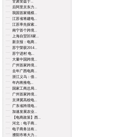
甘肃受益于...
后阿里京东力...
我国首家规模...
江苏省将建电...
江苏率先探索...
南宁首个跨境...
上海自贸区8家...
新京报：电商...
苏宁荣获2014...
苏宁进村 电...
大量中国跨境...
广州首家跨境...
去年广西电商...
浙江义乌：借...
年内将推电...
国家工商总局...
广州首家跨境...
京津冀高校电...
广东省跨境电...
加速发展农业...
【电商政策】西...
河北：电子商...
电子商务法有...
濮阳市将大力...