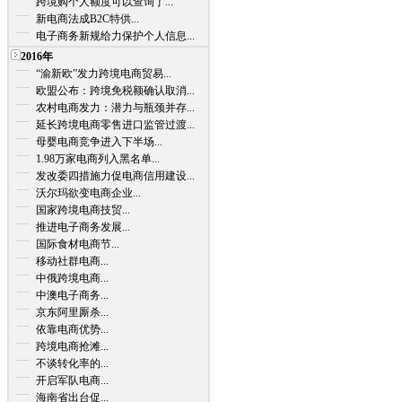
跨境购个人额度可以查询了...
新电商法成B2C特供...
电子商务新规给力保护个人信息...
2016年
“渝新欧”发力跨境电商贸易...
欧盟公布：跨境免税额确认取消...
农村电商发力：潜力与瓶颈并存...
延长跨境电商零售进口监管过渡...
母婴电商竞争进入下半场...
1.98万家电商列入黑名单...
发改委四措施力促电商信用建设...
沃尔玛欲变电商企业...
国家跨境电商技贸...
推进电子商务发展...
国际食材电商节...
移动社群电商...
中俄跨境电商...
中澳电子商务...
京东阿里厮杀...
依靠电商优势...
跨境电商抢滩...
不谈转化率的...
开启军队电商...
海南省出台促...