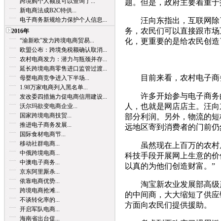
跨境购个人额度可以查询了...
题。但是，政府主要着重于
新电商法成B2C特供...
电子商务新规给力保护个人信息...
汪向东指出，互联网除了
务，农民们可以直接跟市场
2016年
“渝新欧”发力跨境电商贸易...
化，更重要的是给农民创造
欧盟公布：跨境免税额确认取消...
农村电商发力：潜力与瓶颈并存...
延长跨境电商零售进口监管过渡...
目前来看，农村电子商务
母婴电商竞争进入下半场...
1.98万家电商列入黑名单...
许多开始参与电子商务的
发改委四措施力促电商信用建设...
人，也就是网店店主。汪向
沃尔玛欲变电商企业...
国家跨境电商技贸...
部分利润。另外，物流的短
推进电子商务发展...
远地区寄到消费者的门前仍
国际食材电商节...
移动社群电商...
虽然现在上百万的农村居
中俄跨境电商...
科技手段开展网上生意的价
中澳电子商务...
以真的为他们创造财富。”
京东阿里厮杀...
依靠电商优势...
淘宝新农业发展部高级产
跨境电商抢滩...
的中间商，大大缩短了供应
不谈转化率的...
方面向农民们提供援助。
开启军队电商...
海南省出台促...