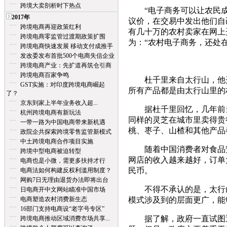
跨境大卖剖析时下热点
“电子商务可以让农民成
2017年
议价，在交易中发出他们自
跨境电商再迎政策红利
有几十万的农村卖家在网上
跨境电商零监管过渡期政策扩围
为：“农村电子商务，还处
跨境电商快速发展 移动支付成推手
发改委发布首批500个电商失信企业
跨境电商产业：先扩道再筑仓引商
跨境电商百家争鸣
杜千里来自太行山，他开
GST实施：对印度跨境电商崛起
所有产品都是由太行山里的
了？
京东到家上半年业务收入超...
据杜千里回忆，几年前当
杭州跨境电商有新玩法
同样的灵芝在城市里卖得贵
一带一路为中国电商带来新机遇
桃、枣子、山楂和其他产品
政院企共探索跨境零售监管新模式
中土跨境电商合作项目实施
随着中国消费者对食品安
跨境中型电商被迫转型
网店的收入越来越好，订单大
电商也是小微，需更多扶持才行
民币。
电商法如何构建反权利滥用制度？
网购7日无理由退货办法即将出台
不得不承认的是，太行山
日电商开中文网站瞄准中国市场
电商塑造农村消费新生态
模式涉及到的层面更广，能
16部门支持电商设“老字号专区”
据了解，政府一直试图通
跨境电商推动区域消费市场共享...