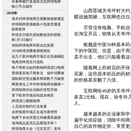
长春将被打造成东北亚跨境电商
核心节点城市
山西晋城关爷坪村大约只有
2018年
暖设施简陋，互联网也仅仅
海关对跨境电商交易数据做新规定
跨境电商香港邮政小包发货通道
尽管没有电脑、手机信号
或将暂停
在淘宝开店，销售从关爷坪
跨境支付相关原始数据实时获取
将1月1日施行
银翘是中医50种基本药
加快跨境电商等新业态发展
下的中医院。但是，由于周
2018跨境消费者调查报告
这几个新兴电商市场正在迅速崛起
卖不出去，他们只能看着这
电商涉跨境支付成风
随着网上药材店的开张，
电子商务法如何影响跨境进口电商
贯彻落实电子商务法 保护消费者
买家，这些原本积压的药材
国际航空货运服务商获数千万融资
的价格甚至翻了六倍。
网易考拉上半年跨境电商份额第一
跨境电商综合试验区转型升级
互联网给48岁的关爷坪
拿下欧美市场后转战东南亚
多卖2元钱。现在，徐冬玲
跨境进口规模稳增
人。
人员流失制约行业发展
农村电商市场正在成为香饽饽
越来越多的企业家和学者
电商下乡在供需之间修通高速路
扁平化供应链，消除中间商
海淘商品是否正品看报关单？
自己的农作物定价，享受更
跨境电商大会《北京宣言》发布