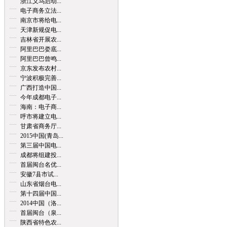
浙江义乌启动...
电子商务立法...
南京市将给电...
天津新规促电...
吉林省开展农...
阿里巴巴娄底...
阿里巴巴曾鸣...
京东发布农村...
宁波积极完善...
广西打造中国...
今年成都电子...
海南：电子商...
呼市将建立电...
甘肃省商务厅...
2015中国(青岛...
第三届中国电...
成都将组建投...
首届闽台名优...
安徽7县市试...
山东省烟台电...
第十四届中国...
2014中国（洛...
首届闽台（泉...
陕西省特色农...