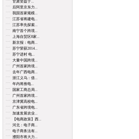
甘肃受益于...
后阿里京东力...
我国首家规模...
江苏省将建电...
江苏率先探索...
南宁首个跨境...
上海自贸区8家...
新京报：电商...
苏宁荣获2014...
苏宁进村 电...
大量中国跨境...
广州首家跨境...
去年广西电商...
浙江义乌：借...
年内将推电...
国家工商总局...
广州首家跨境...
京津冀高校电...
广东省跨境电...
加速发展农业...
【电商政策】西...
河北：电子商...
电子商务法有...
濮阳市将大力...