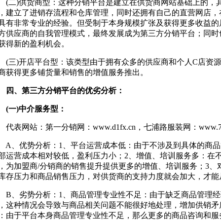
二)供货商型：这种分销平台是建立在供货商网站基础上的，
，建立了进销存流程和仓库管理，同时还拥有自己的直营网店，
具有非常专业的经验。但受制于本身规模扩张及获得更多收益的
方供应商的自我管理模式，最终发展成为第三方分销平台；同时
获得新的盈利机会。
三)开店平台型：该类型由于拥有众多的供应商和个人C店资源
商获得更多铺货量和销售的增值服务推出。
四、第三方分销平台的优劣分析：
一)中介服务型：
表网站：第一分销网：www.d1fx.cn，七浦路服装网：www.7p.c
、优势分析：1、平台运营成本低：由于不涉及到具体的商品
部运营成本相对较低，盈利压力小；2、增值、培训服务多：在
，为加盟商/分销商的销售提升提供更多的增值、培训服务；3、
库存压力和商品销售压力，对供货商的支持力度就会加大，才能
、劣势分析：1、商品管理专业性不足：由于缺乏商品管理经
，这种情况会导致与商品相关问题不能很好地处理，增加供销矛盾
：由于平台本身商品管理专业性不足，那么更多的商品咨询和服