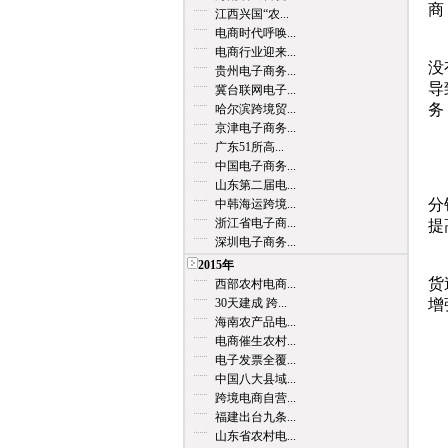
商
江西兴国“农...
电商时代呼唤...
B
电商行业迎来...
没
贵州电子商务...
导
冀台联网电子...
务
哈尔滨跨境贸...
京津电子商务...
广东51所高...
中国电子商务...
这
山东第二届电...
分
中韩海运跨境...
浙江省电子商...
提
深圳电子商务...
作
2015年
货
西部农村电商...
30天建成 跨...
增
海南农产品电...
电商催生农村...
电子发票全覆...
中国八大县域...
跨境电商自营...
福建出台九条...
山东省农村电...