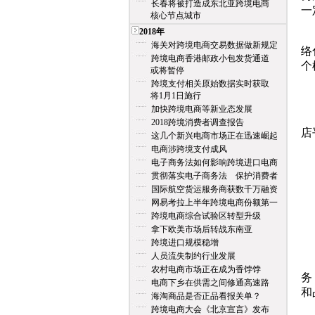
长春将被打造成东北亚跨境电商
一
核心节点城市
2018年
庄
海关对跨境电商交易数据做新规定
络
跨境电商香港邮政小包发货通道
个
或将暂停
跨境支付相关原始数据实时获取
将1月1日施行
加快跨境电商等新业态发展
1
2018跨境消费者调查报告
店
这几个新兴电商市场正在迅速崛起
电商涉跨境支付成风
2
电子商务法如何影响跨境进口电商
贯彻落实电子商务法 保护消费者
3
国际航空货运服务商获数千万融资
网易考拉上半年跨境电商份额第一
4
跨境电商综合试验区转型升级
拿下欧美市场后转战东南亚
跨境进口规模稳增
人员流失制约行业发展
(
农村电商市场正在成为香饽饽
务
电商下乡在供需之间修通高速路
和
海淘商品是否正品看报关单？
跨境电商大会《北京宣言》发布