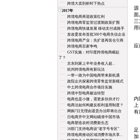
(
跨境大卖剖析时下热点
源
2017年
面
跨境电商再迎政策红利
三
跨境电商零监管过渡期政策扩围
用
跨境电商快速发展 移动支付成推手
发改委发布首批500个电商失信企业
(
跨境电商产业：先扩道再筑仓引商
应
跨境电商百家争鸣
GST实施：对印度跨境电商崛起
了？
京东到家上半年业务收入超...
(
杭州跨境电商有新玩法
一带一路为中国电商带来新机遇
代
政院企共探索跨境零售监管新模式
中土跨境电商合作项目实施
A
跨境中型电商被迫转型
内
电商也是小微，需更多扶持才行
上
电商法如何构建反权利滥用制度？
网购7日无理由退货办法即将出台
有
日电商开中文网站瞄准中国市场
电商塑造农村消费新生态
B
16部门支持电商设“老字号专区”
足
跨境电商推动区域消费市场共享...
加