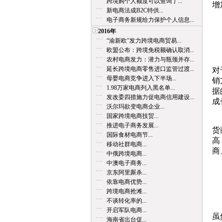
跨境购个人额度可以查询了...
增
新电商法成B2C特供...
电子商务新规给力保护个人信息...
(
2016年
“渝新欧”发力跨境电商贸易...
代
欧盟公布：跨境免税额确认取消...
A
农村电商发力：潜力与瓶颈并存...
延长跨境电商零售进口监管过渡...
对
母婴电商竞争进入下半场...
销
1.98万家电商列入黑名单...
据
发改委四措施力促电商信用建设...
成
沃尔玛欲变电商企业...
国家跨境电商技贸...
B
推进电子商务发展...
货
国际食材电商节...
高
移动社群电商...
商
中俄跨境电商...
中澳电子商务...
(
京东阿里厮杀...
依靠电商优势...
代
跨境电商抢滩...
不谈转化率的...
A
开启军队电商...
虽
海南省出台促...