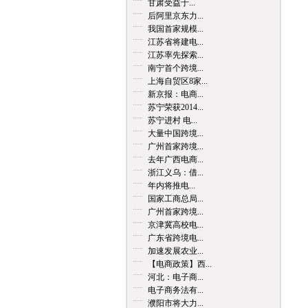
甘肃受益于...
后阿里京东力...
我国首家规模...
江苏省将建电...
江苏率先探索...
南宁首个跨境...
上海自贸区8家...
新京报：电商...
苏宁荣获2014...
苏宁进村 电...
大量中国跨境...
广州首家跨境...
去年广西电商...
浙江义乌：借...
年内将推电...
国家工商总局...
广州首家跨境...
京津冀高校电...
广东省跨境电...
加速发展农业...
【电商政策】西...
河北：电子商...
电子商务法有...
濮阳市将大力...