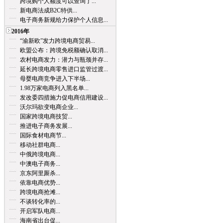
跨境购个人额度可以查询了...
新电商法成B2C特供...
电子商务新规给力保护个人信息...
2016年
“渝新欧”发力跨境电商贸易...
欧盟公布：跨境免税额确认取消...
农村电商发力：潜力与瓶颈并存...
延长跨境电商零售进口监管过渡...
母婴电商竞争进入下半场...
1.98万家电商列入黑名单...
发改委四措施力促电商信用建设...
沃尔玛欲变电商企业...
国家跨境电商技贸...
推进电子商务发展...
国际食材电商节...
移动社群电商...
中俄跨境电商...
中澳电子商务...
京东阿里厮杀...
依靠电商优势...
跨境电商抢滩...
不谈转化率的...
开启军队电商...
海南省出台促...