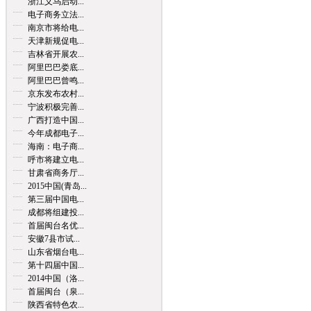
浙江义乌启动...
电子商务立法...
南京市将给电...
天津新规促电...
吉林省开展农...
阿里巴巴娄底...
阿里巴巴曾鸣...
京东发布农村...
宁波积极完善...
广西打造中国...
今年成都电子...
海南：电子商...
呼市将建立电...
甘肃省商务厅...
2015中国(青岛...
第三届中国电...
成都将组建投...
首届闽台名优...
安徽7县市试...
山东省烟台电...
第十四届中国...
2014中国（洛...
首届闽台（泉...
陕西省特色农...