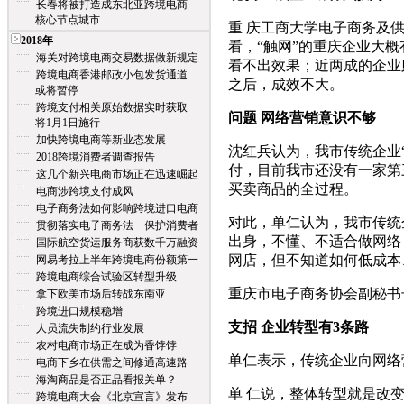
长春将被打造成东北亚跨境电商
核心节点城市
重 庆工商大学电子商务及
2018年
看，“触网”的重庆企业大
海关对跨境电商交易数据做新规定
看不出效果；近两成的企业
跨境电商香港邮政小包发货通道
之后，成效不大。
或将暂停
跨境支付相关原始数据实时获取
问题 网络营销意识不够
将1月1日施行
加快跨境电商等新业态发展
沈红兵认为，我市传统企业
2018跨境消费者调查报告
付，目前我市还没有一家第
这几个新兴电商市场正在迅速崛起
买卖商品的全过程。
电商涉跨境支付成风
电子商务法如何影响跨境进口电商
对此，单仁认为，我市传统
贯彻落实电子商务法 保护消费者
出身，不懂、不适合做网络
国际航空货运服务商获数千万融资
网店，但不知道如何低成本
网易考拉上半年跨境电商份额第一
跨境电商综合试验区转型升级
重庆市电子商务协会副秘书
拿下欧美市场后转战东南亚
跨境进口规模稳增
支招 企业转型有3条路
人员流失制约行业发展
农村电商市场正在成为香饽饽
单仁表示，传统企业向网络
电商下乡在供需之间修通高速路
海淘商品是否正品看报关单？
单 仁说，整体转型就是改
跨境电商大会《北京宣言》发布