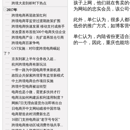
孩子上网，他们就在售卖的
跨境大卖剖析时下热点
为网站的忠实会员，该公司
2017年
跨境电商再迎政策红利
此外，单仁认为，很多人都
跨境电商零监管过渡期政策扩围
低价的推广方式，如博客营
跨境电商快速发展 移动支付成推手
发改委发布首批500个电商失信企业
单仁认为，内陆省份更适合
跨境电商产业：先扩道再筑仓引商
的一个，因此，重庆也能培
跨境电商百家争鸣
GST实施：对印度跨境电商崛起
了？
京东到家上半年业务收入超...
杭州跨境电商有新玩法
一带一路为中国电商带来新机遇
政院企共探索跨境零售监管新模式
中土跨境电商合作项目实施
跨境中型电商被迫转型
电商也是小微，需更多扶持才行
电商法如何构建反权利滥用制度？
网购7日无理由退货办法即将出台
日电商开中文网站瞄准中国市场
电商塑造农村消费新生态
16部门支持电商设“老字号专区”
跨境电商推动区域消费市场共享...