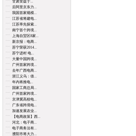
甘肃受益于...
后阿里京东力...
我国首家规模...
江苏省将建电...
江苏率先探索...
南宁首个跨境...
上海自贸区8家...
新京报：电商...
苏宁荣获2014...
苏宁进村 电...
大量中国跨境...
广州首家跨境...
去年广西电商...
浙江义乌：借...
年内将推电...
国家工商总局...
广州首家跨境...
京津冀高校电...
广东省跨境电...
加速发展农业...
【电商政策】西...
河北：电子商...
电子商务法有...
濮阳市将大力...