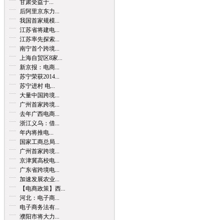
甘肃受益于...
后阿里京东力...
我国首家规模...
江苏省将建电...
江苏率先探索...
南宁首个跨境...
上海自贸区8家...
新京报：电商...
苏宁荣获2014...
苏宁进村 电...
大量中国跨境...
广州首家跨境...
去年广西电商...
浙江义乌：借...
年内将推电...
国家工商总局...
广州首家跨境...
京津冀高校电...
广东省跨境电...
加速发展农业...
【电商政策】西...
河北：电子商...
电子商务法有...
濮阳市将大力...