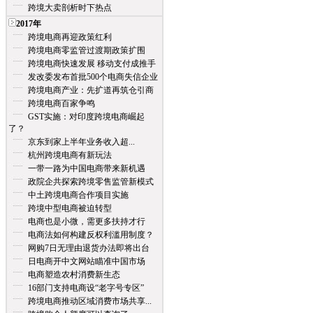
跨境大卖剖析时下热点
2017年
跨境电商再迎政策红利
跨境电商零监管过渡期政策扩围
跨境电商快速发展 移动支付成推手
发改委发布首批500个电商失信企业
跨境电商产业：先扩道再筑仓引商
跨境电商百家争鸣
GST实施：对印度跨境电商崛起
了？
京东到家上半年业务收入超...
杭州跨境电商有新玩法
一带一路为中国电商带来新机遇
政院企共探索跨境零售监管新模式
中土跨境电商合作项目实施
跨境中型电商被迫转型
电商也是小微，需更多扶持才行
电商法如何构建反权利滥用制度？
网购7日无理由退货办法即将出台
日电商开中文网站瞄准中国市场
电商塑造农村消费新生态
16部门支持电商设“老字号专区”
跨境电商推动区域消费市场共享...