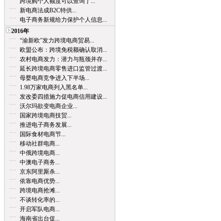
跨境购个人额度可以查询了...
新电商法成B2C特供...
电子商务新规给力保护个人信息...
2016年
“渝新欧”发力跨境电商贸易...
欧盟公布：跨境免税额确认取消...
农村电商发力：潜力与瓶颈并存...
延长跨境电商零售进口监管过渡...
母婴电商竞争进入下半场...
1.98万家电商列入黑名单...
发改委四措施力促电商信用建设...
沃尔玛欲变电商企业...
国家跨境电商技贸...
推进电子商务发展...
国际食材电商节...
移动社群电商...
中俄跨境电商...
中澳电子商务...
京东阿里厮杀...
依靠电商优势...
跨境电商抢滩...
不谈转化率的...
开启军队电商...
海南省出台促...