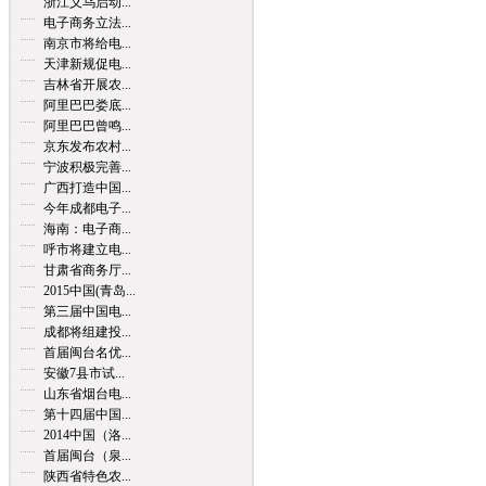
浙江义乌启动...
电子商务立法...
南京市将给电...
天津新规促电...
吉林省开展农...
阿里巴巴娄底...
阿里巴巴曾鸣...
京东发布农村...
宁波积极完善...
广西打造中国...
今年成都电子...
海南：电子商...
呼市将建立电...
甘肃省商务厅...
2015中国(青岛...
第三届中国电...
成都将组建投...
首届闽台名优...
安徽7县市试...
山东省烟台电...
第十四届中国...
2014中国（洛...
首届闽台（泉...
陕西省特色农...