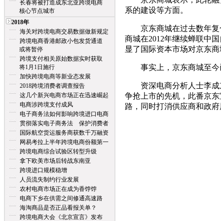
长春将被打造成东北亚跨境电商
系的建设等方面。
核心节点城市
2018年
京东商城在过去数年复合年
海关对跨境电商交易数据做新规定
商城在2012年继续蝉联中
跨境电商香港邮政小包发货通道
显了国际资本市场对京东商
或将暂停
跨境支付相关原始数据实时获取
事实上，京东商城至今已
将1月1日施行
加快跨境电商等新业态发展
资深电商分析人士李成东
2018跨境消费者调查报告
这几个新兴电商市场正在迅速崛起
争抢上市的先机，此番京东
电商涉跨境支付成风
路，同时打消供应商和政府
电子商务法如何影响跨境进口电商
贯彻落实电子商务法 保护消费者
国际航空货运服务商获数千万融资
网易考拉上半年跨境电商份额第一
跨境电商综合试验区转型升级
拿下欧美市场后转战东南亚
跨境进口规模稳增
人员流失制约行业发展
农村电商市场正在成为香饽饽
电商下乡在供需之间修通高速路
海淘商品是否正品看报关单？
跨境电商大会《北京宣言》发布