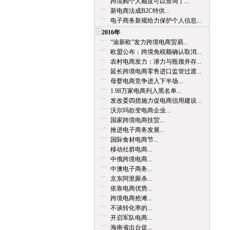
跨境购个人额度可以查询了...
新电商法成B2C特供...
电子商务新规给力保护个人信息...
2016年
“渝新欧”发力跨境电商贸易...
欧盟公布：跨境免税额确认取消...
农村电商发力：潜力与瓶颈并存...
延长跨境电商零售进口监管过渡...
母婴电商竞争进入下半场...
1.98万家电商列入黑名单...
发改委四措施力促电商信用建设...
沃尔玛欲变电商企业...
国家跨境电商技贸...
推进电子商务发展...
国际食材电商节...
移动社群电商...
中俄跨境电商...
中澳电子商务...
京东阿里厮杀...
依靠电商优势...
跨境电商抢滩...
不谈转化率的...
开启军队电商...
海南省出台促...