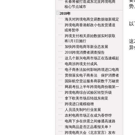
长春将被打造成东北亚跨境电商
势
核心节点城市
2018年
另
海关对跨境电商交易数据做新规定
以
跨境电商香港邮政小包发货通道
或将暂停
据
跨境支付相关原始数据实时获取
这
将1月1日施行
加快跨境电商等新业态发展
异
2018跨境消费者调查报告
这几个新兴电商市场正在迅速崛起
电商涉跨境支付成风
电子商务法如何影响跨境进口电商
贯彻落实电子商务法 保护消费者
国际航空货运服务商获数千万融资
网易考拉上半年跨境电商份额第一
跨境电商综合试验区转型升级
拿下欧美市场后转战东南亚
跨境进口规模稳增
人员流失制约行业发展
农村电商市场正在成为香饽饽
电商下乡在供需之间修通高速路
海淘商品是否正品看报关单？
跨境电商大会《北京宣言》发布