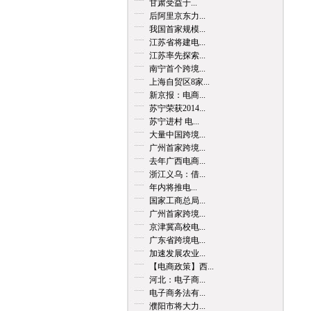
甘肃受益于...
后阿里京东力...
我国首家规模...
江苏省将建电...
江苏率先探索...
南宁首个跨境...
上海自贸区8家...
新京报：电商...
苏宁荣获2014...
苏宁进村 电...
大量中国跨境...
广州首家跨境...
去年广西电商...
浙江义乌：借...
年内将推电...
国家工商总局...
广州首家跨境...
京津冀高校电...
广东省跨境电...
加速发展农业...
【电商政策】西...
河北：电子商...
电子商务法有...
濮阳市将大力...