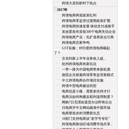
跨境大卖剖析时下热点
2017年
跨境电商再迎政策红利
跨境电商零监管过渡期政策扩围
跨境电商快速发展 移动支付成推手
发改委发布首批500个电商失信企业
跨境电商产业：先扩道再筑仓引商
跨境电商百家争鸣
GST实施：对印度跨境电商崛起
了？
京东到家上半年业务收入超...
杭州跨境电商有新玩法
一带一路为中国电商带来新机遇
政院企共探索跨境零售监管新模式
中土跨境电商合作项目实施
跨境中型电商被迫转型
电商也是小微，需更多扶持才行
电商法如何构建反权利滥用制度？
网购7日无理由退货办法即将出台
日电商开中文网站瞄准中国市场
电商塑造农村消费新生态
16部门支持电商设“老字号专区”
跨境电商推动区域消费市场共享...