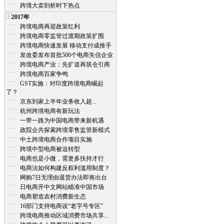
跨境大卖剖析时下热点
2017年
跨境电商再迎政策红利
跨境电商零监管过渡期政策扩围
跨境电商快速发展 移动支付成推手
发改委发布首批500个电商失信企业
跨境电商产业：先扩道再筑仓引商
跨境电商百家争鸣
GST实施：对印度跨境电商崛起
了？
京东到家上半年业务收入超...
杭州跨境电商有新玩法
一带一路为中国电商带来新机遇
政院企共探索跨境零售监管新模式
中土跨境电商合作项目实施
跨境中型电商被迫转型
电商也是小微，需更多扶持才行
电商法如何构建反权利滥用制度？
网购7日无理由退货办法即将出台
日电商开中文网站瞄准中国市场
电商塑造农村消费新生态
16部门支持电商设“老字号专区”
跨境电商推动区域消费市场共享...