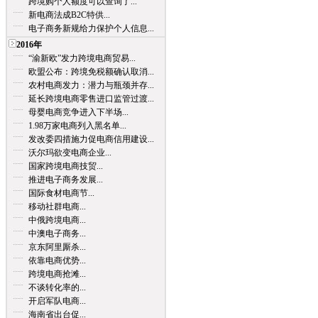
跨境购个人额度可以查询了...
新电商法成B2C特供...
电子商务新规给力保护个人信息...
2016年
“渝新欧”发力跨境电商贸易...
欧盟公布：跨境免税额确认取消...
农村电商发力：潜力与瓶颈并存...
延长跨境电商零售进口监管过渡...
母婴电商竞争进入下半场...
1.98万家电商列入黑名单...
发改委四措施力促电商信用建设...
沃尔玛欲变电商企业...
国家跨境电商技贸...
推进电子商务发展...
国际食材电商节...
移动社群电商...
中俄跨境电商...
中澳电子商务...
京东阿里厮杀...
依靠电商优势...
跨境电商抢滩...
不谈转化率的...
开启军队电商...
海南省出台促...