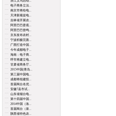
浙江义乌启动...
电子商务立法...
南京市将给电...
天津新规促电...
吉林省开展农...
阿里巴巴娄底...
阿里巴巴曾鸣...
京东发布农村...
宁波积极完善...
广西打造中国...
今年成都电子...
海南：电子商...
呼市将建立电...
甘肃省商务厅...
2015中国(青岛...
第三届中国电...
成都将组建投...
首届闽台名优...
安徽7县市试...
山东省烟台电...
第十四届中国...
2014中国（洛...
首届闽台（泉...
陕西省特色农...