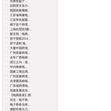
甘肃受益于...
后阿里京东力...
我国首家规模...
江苏省将建电...
江苏率先探索...
南宁首个跨境...
上海自贸区8家...
新京报：电商...
苏宁荣获2014...
苏宁进村 电...
大量中国跨境...
广州首家跨境...
去年广西电商...
浙江义乌：借...
年内将推电...
国家工商总局...
广州首家跨境...
京津冀高校电...
广东省跨境电...
加速发展农业...
【电商政策】西...
河北：电子商...
电子商务法有...
濮阳市将大力...