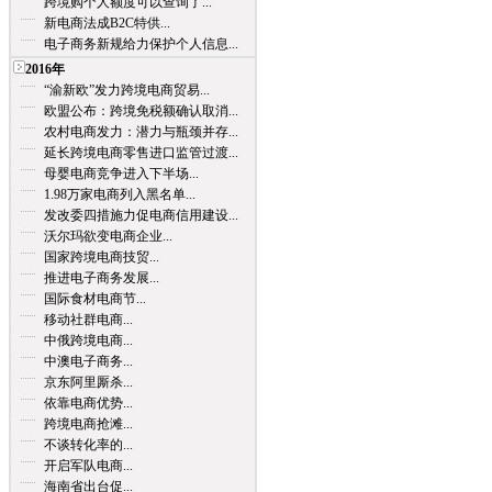
跨境购个人额度可以查询了...
新电商法成B2C特供...
电子商务新规给力保护个人信息...
2016年
“渝新欧”发力跨境电商贸易...
欧盟公布：跨境免税额确认取消...
农村电商发力：潜力与瓶颈并存...
延长跨境电商零售进口监管过渡...
母婴电商竞争进入下半场...
1.98万家电商列入黑名单...
发改委四措施力促电商信用建设...
沃尔玛欲变电商企业...
国家跨境电商技贸...
推进电子商务发展...
国际食材电商节...
移动社群电商...
中俄跨境电商...
中澳电子商务...
京东阿里厮杀...
依靠电商优势...
跨境电商抢滩...
不谈转化率的...
开启军队电商...
海南省出台促...