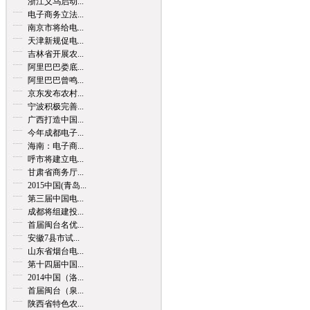
浙江义乌启动...
电子商务立法...
南京市将给电...
天津新规促电...
吉林省开展农...
阿里巴巴娄底...
阿里巴巴曾鸣...
京东发布农村...
宁波积极完善...
广西打造中国...
今年成都电子...
海南：电子商...
呼市将建立电...
甘肃省商务厅...
2015中国(青岛...
第三届中国电...
成都将组建投...
首届闽台名优...
安徽7县市试...
山东省烟台电...
第十四届中国...
2014中国（洛...
首届闽台（泉...
陕西省特色农...