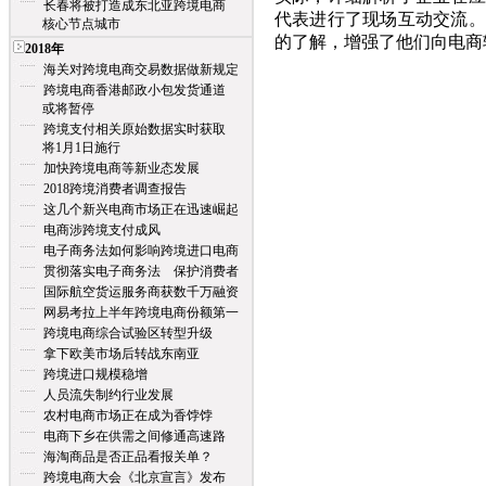
长春将被打造成东北亚跨境电商
代表进行了现场互动交流。
核心节点城市
的了解，增强了他们向电商
2018年
海关对跨境电商交易数据做新规定
跨境电商香港邮政小包发货通道
或将暂停
跨境支付相关原始数据实时获取
将1月1日施行
加快跨境电商等新业态发展
2018跨境消费者调查报告
这几个新兴电商市场正在迅速崛起
电商涉跨境支付成风
电子商务法如何影响跨境进口电商
贯彻落实电子商务法 保护消费者
国际航空货运服务商获数千万融资
网易考拉上半年跨境电商份额第一
跨境电商综合试验区转型升级
拿下欧美市场后转战东南亚
跨境进口规模稳增
人员流失制约行业发展
农村电商市场正在成为香饽饽
电商下乡在供需之间修通高速路
海淘商品是否正品看报关单？
跨境电商大会《北京宣言》发布