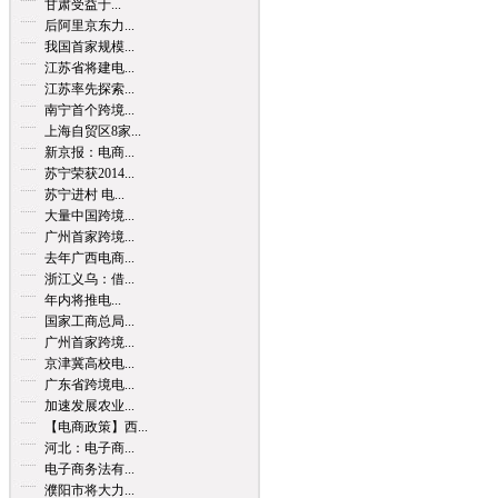
甘肃受益于...
后阿里京东力...
我国首家规模...
江苏省将建电...
江苏率先探索...
南宁首个跨境...
上海自贸区8家...
新京报：电商...
苏宁荣获2014...
苏宁进村 电...
大量中国跨境...
广州首家跨境...
去年广西电商...
浙江义乌：借...
年内将推电...
国家工商总局...
广州首家跨境...
京津冀高校电...
广东省跨境电...
加速发展农业...
【电商政策】西...
河北：电子商...
电子商务法有...
濮阳市将大力...