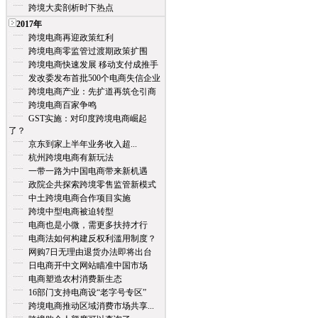
跨境大卖剖析时下热点
2017年
跨境电商再迎政策红利
跨境电商零监管过渡期政策扩围
跨境电商快速发展 移动支付成推手
发改委发布首批500个电商失信企业
跨境电商产业：先扩道再筑仓引商
跨境电商百家争鸣
GST实施：对印度跨境电商崛起
了？
京东到家上半年业务收入超...
杭州跨境电商有新玩法
一带一路为中国电商带来新机遇
政院企共探索跨境零售监管新模式
中土跨境电商合作项目实施
跨境中型电商被迫转型
电商也是小微，需更多扶持才行
电商法如何构建反权利滥用制度？
网购7日无理由退货办法即将出台
日电商开中文网站瞄准中国市场
电商塑造农村消费新生态
16部门支持电商设“老字号专区”
跨境电商推动区域消费市场共享...