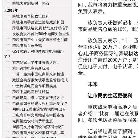
跨境大卖剖析时下热点
间，我市将努力把重庆建设
2017年
负责人表示。
跨境电商再迎政策红利
跨境电商零监管过渡期政策扩围
该负责人还告诉记者，去年
跨境电商快速发展 移动支付成推手
市商品销售总额的10%。
发改委发布首批500个电商失信企业
跨境电商产业：先扩道再筑仓引商
该负责人表示，“十二五”
跨境电商百家争鸣
营主体达到20万户，企业电
GST实施：对印度跨境电商崛起
心,电子商务国际结算规模达
了？
注册用户超过2000万户
京东到家上半年业务收入超...
促使电子支付、电子认证、
杭州跨境电商有新玩法
全。
一带一路为中国电商带来新机遇
政院企共探索跨境零售监管新模式
未来
中土跨境电商合作项目实施
跨境中型电商被迫转型
让市民的生活更便利
电商也是小微，需更多扶持才行
电商法如何构建反权利滥用制度？
重庆成为电商高地之后，
网购7日无理由退货办法即将出台
者介绍：“比如，通过在线
日电商开中文网站瞄准中国市场
间、餐饮包房及菜品等服务
电商塑造农村消费新生态
16部门支持电商设“老字号专区”
记者经过调查了解到，目
跨境电商推动区域消费市场共享...
维权普遍非常困难。但不久