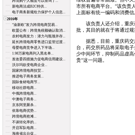
跨境购个人额度可以查询了...
市所有电商平台。”该负责
新电商法成B2C特供...
电子商务新规给力保护个人信息...
上面标有统一编码和消费信
2016年
该负责人还介绍，重庆药
“渝新欧”发力跨境电商贸易...
批，其目的就在于将通过规
欧盟公布：跨境免税额确认取消...
农村电商发力：潜力与瓶颈并存...
据悉，目前，重庆药交所
延长跨境电商零售进口监管过渡...
台，药交所药品将采取电子
母婴电商竞争进入下半场...
1.98万家电商列入黑名单...
少中间环节，抑制药品虚高
发改委四措施力促电商信用建设...
贵”这一问题。
沃尔玛欲变电商企业...
国家跨境电商技贸...
推进电子商务发展...
国际食材电商节...
移动社群电商...
中俄跨境电商...
中澳电子商务...
京东阿里厮杀...
依靠电商优势...
跨境电商抢滩...
不谈转化率的...
开启军队电商...
海南省出台促...