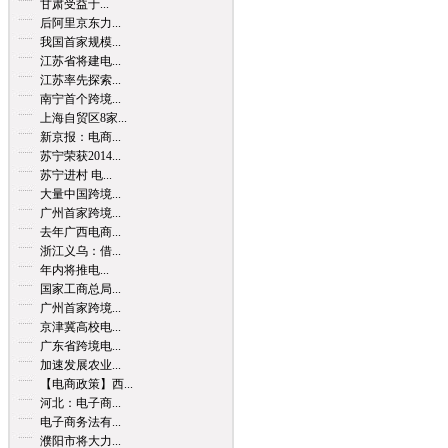
甘肃受益于...
后阿里京东力...
我国首家规模...
江苏省将建电...
江苏率先探索...
南宁首个跨境...
上海自贸区8家...
新京报：电商...
苏宁荣获2014...
苏宁进村 电...
大量中国跨境...
广州首家跨境...
去年广西电商...
浙江义乌：借...
年内将推电...
国家工商总局...
广州首家跨境...
京津冀高校电...
广东省跨境电...
加速发展农业...
【电商政策】西...
河北：电子商...
电子商务法有...
濮阳市将大力...