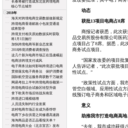
长春将被打造成东北亚跨境电商
核心节点城市
动态
2018年
海关对跨境电商交易数据做新规定
获批13项目电商占8席
跨境电商香港邮政小包发货通道
或将暂停
商报记者获悉，此次获批的
跨境支付相关原始数据实时获取
品交易所股份有限公司医药
将1月1日施行
点项目占了8席。据悉，此次
加快跨境电商等新业态发展
商务试点项目。
2018跨境消费者调查报告
这几个新兴电商市场正在迅速崛起
“国家发改委的项目批复
电商涉跨境支付成风
人告诉记者，“此次获批项
电子商务法如何影响跨境进口电商
贯彻落实电子商务法 保护消费者
性试点。”
国际航空货运服务商获数千万融资
网易考拉上半年跨境电商份额第一
“政策性试点方面，我市
跨境电商综合试验区转型升级
管空白领域。应用性试点方
拿下欧美市场后转战东南亚
线预订电子商务和区域电子
跨境进口规模稳增
人员流失制约行业发展
意义
农村电商市场正在成为香饽饽
电商下乡在供需之间修通高速路
助推我市打造电商高地
海淘商品是否正品看报关单？
跨境电商大会《北京宣言》发布
“去年，我市成功获得八部