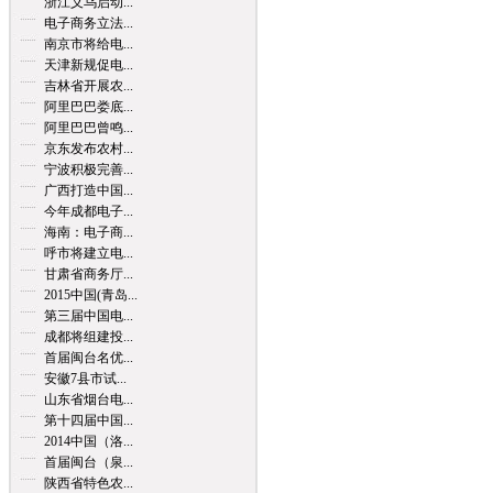
浙江义乌启动...
电子商务立法...
南京市将给电...
天津新规促电...
吉林省开展农...
阿里巴巴娄底...
阿里巴巴曾鸣...
京东发布农村...
宁波积极完善...
广西打造中国...
今年成都电子...
海南：电子商...
呼市将建立电...
甘肃省商务厅...
2015中国(青岛...
第三届中国电...
成都将组建投...
首届闽台名优...
安徽7县市试...
山东省烟台电...
第十四届中国...
2014中国（洛...
首届闽台（泉...
陕西省特色农...