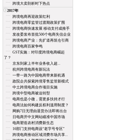
跨境大卖剖析时下热点
2017年
跨境电商再迎政策红利
跨境电商零监管过渡期政策扩围
跨境电商快速发展 移动支付成推手
发改委发布首批500个电商失信企业
跨境电商产业：先扩道再筑仓引商
跨境电商百家争鸣
GST实施：对印度跨境电商崛起
了？
京东到家上半年业务收入超...
杭州跨境电商有新玩法
一带一路为中国电商带来新机遇
政院企共探索跨境零售监管新模式
中土跨境电商合作项目实施
跨境中型电商被迫转型
电商也是小微，需更多扶持才行
电商法如何构建反权利滥用制度？
网购7日无理由退货办法即将出台
日电商开中文网站瞄准中国市场
电商塑造农村消费新生态
16部门支持电商设“老字号专区”
跨境电商推动区域消费市场共享...