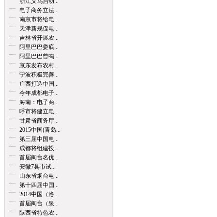
浙江义乌启动...
电子商务立法...
南京市将给电...
天津新规促电...
吉林省开展农...
阿里巴巴娄底...
阿里巴巴曾鸣...
京东发布农村...
宁波积极完善...
广西打造中国...
今年成都电子...
海南：电子商...
呼市将建立电...
甘肃省商务厅...
2015中国(青岛...
第三届中国电...
成都将组建投...
首届闽台名优...
安徽7县市试...
山东省烟台电...
第十四届中国...
2014中国（洛...
首届闽台（泉...
陕西省特色农...