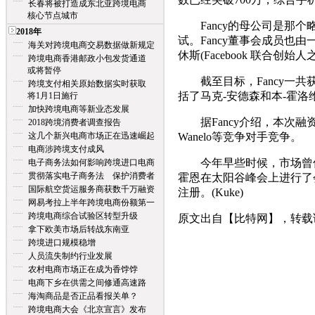
长春将被打造成东北亚跨境电商
核心节点城市
Fancy的母公司是那个略显独特
2018年
试。Fancy董事会成员也由一些
海关对跨境电商交易数据做新规定
休斯(Facebook 联合创始人之
跨境电商香港邮政小包发货通道
或将暂停
截至目标，Fancy一共获
跨境支付相关原始数据实时获取
括了马克-安德森和本-霍洛维
将1月1日施行
加快跨境电商等新业态发展
据Fancy介绍，本次融资
2018跨境消费者调查报告
这几个新兴电商市场正在迅速崛起
Wanelo等竞争对手竞争。
电商涉跨境支付成风
今年早些时候，市场曾传言苹果
电子商务法如何影响跨境进口电商
贯彻落实电子商务法 保护消费者
霍恩在太阳谷峰会上进行了
国际航空货运服务商获数千万融资
注册。(Kuke)
网易考拉上半年跨境电商份额第一
跨境电商综合试验区转型升级
原文出自【比特网】，转载请保留原文链接：
拿下欧美市场后转战东南亚
跨境进口规模稳增
人员流失制约行业发展
农村电商市场正在成为香饽饽
电商下乡在供需之间修通高速路
海淘商品是否正品看报关单？
跨境电商大会《北京宣言》发布