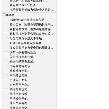
跨境购个人额度可以查询了...
新电商法成B2C特供...
电子商务新规给力保护个人信息...
2016年
“渝新欧”发力跨境电商贸易...
欧盟公布：跨境免税额确认取消...
农村电商发力：潜力与瓶颈并存...
延长跨境电商零售进口监管过渡...
母婴电商竞争进入下半场...
1.98万家电商列入黑名单...
发改委四措施力促电商信用建设...
沃尔玛欲变电商企业...
国家跨境电商技贸...
推进电子商务发展...
国际食材电商节...
移动社群电商...
中俄跨境电商...
中澳电子商务...
京东阿里厮杀...
依靠电商优势...
跨境电商抢滩...
不谈转化率的...
开启军队电商...
海南省出台促...