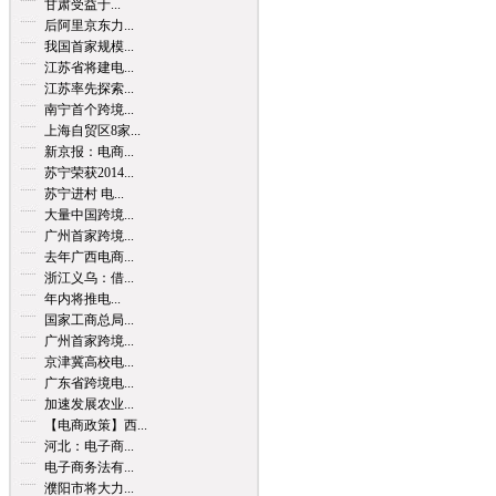
甘肃受益于...
后阿里京东力...
我国首家规模...
江苏省将建电...
江苏率先探索...
南宁首个跨境...
上海自贸区8家...
新京报：电商...
苏宁荣获2014...
苏宁进村 电...
大量中国跨境...
广州首家跨境...
去年广西电商...
浙江义乌：借...
年内将推电...
国家工商总局...
广州首家跨境...
京津冀高校电...
广东省跨境电...
加速发展农业...
【电商政策】西...
河北：电子商...
电子商务法有...
濮阳市将大力...