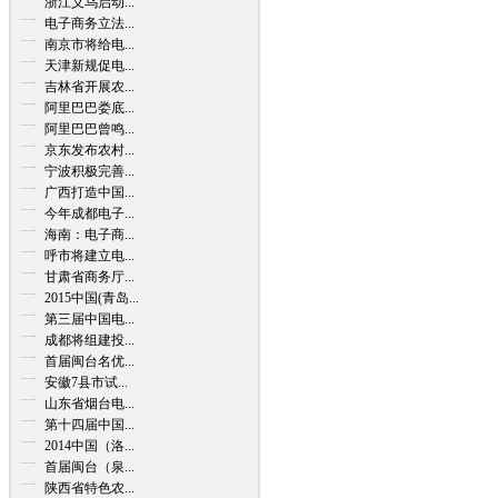
浙江义乌启动...
电子商务立法...
南京市将给电...
天津新规促电...
吉林省开展农...
阿里巴巴娄底...
阿里巴巴曾鸣...
京东发布农村...
宁波积极完善...
广西打造中国...
今年成都电子...
海南：电子商...
呼市将建立电...
甘肃省商务厅...
2015中国(青岛...
第三届中国电...
成都将组建投...
首届闽台名优...
安徽7县市试...
山东省烟台电...
第十四届中国...
2014中国（洛...
首届闽台（泉...
陕西省特色农...