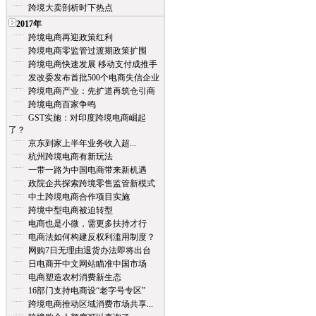
跨境大卖剖析时下热点
2017年
跨境电商再迎政策红利
跨境电商零监管过渡期政策扩围
跨境电商快速发展 移动支付成推手
发改委发布首批500个电商失信企业
跨境电商产业：先扩道再筑仓引商
跨境电商百家争鸣
GST实施：对印度跨境电商崛起
了？
京东到家上半年业务收入超...
杭州跨境电商有新玩法
一带一路为中国电商带来新机遇
政院企共探索跨境零售监管新模式
中土跨境电商合作项目实施
跨境中型电商被迫转型
电商也是小微，需更多扶持才行
电商法如何构建反权利滥用制度？
网购7日无理由退货办法即将出台
日电商开中文网站瞄准中国市场
电商塑造农村消费新生态
16部门支持电商设“老字号专区”
跨境电商推动区域消费市场共享...