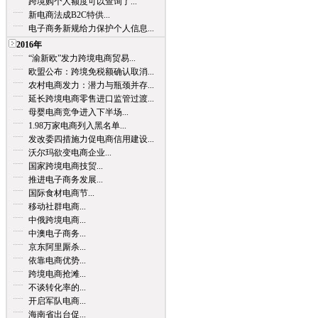
跨境购个人额度可以查询了...
新电商法成B2C特供...
电子商务新规给力保护个人信息...
2016年
“渝新欧”发力跨境电商贸易...
欧盟公布：跨境免税额确认取消...
农村电商发力：潜力与瓶颈并存...
延长跨境电商零售进口监管过渡...
母婴电商竞争进入下半场...
1.98万家电商列入黑名单...
发改委四措施力促电商信用建设...
沃尔玛欲变电商企业...
国家跨境电商技贸...
推进电子商务发展...
国际食材电商节...
移动社群电商...
中俄跨境电商...
中澳电子商务...
京东阿里厮杀...
依靠电商优势...
跨境电商抢滩...
不谈转化率的...
开启军队电商...
海南省出台促...