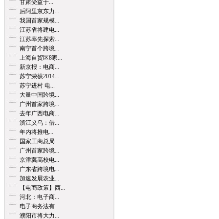
甘肃受益于...
后阿里京东力...
我国首家规模...
江苏省将建电...
江苏率先探索...
南宁首个跨境...
上海自贸区8家...
新京报：电商...
苏宁荣获2014...
苏宁进村 电...
大量中国跨境...
广州首家跨境...
去年广西电商...
浙江义乌：借...
年内将推电...
国家工商总局...
广州首家跨境...
京津冀高校电...
广东省跨境电...
加速发展农业...
【电商政策】西...
河北：电子商...
电子商务法有...
濮阳市将大力...