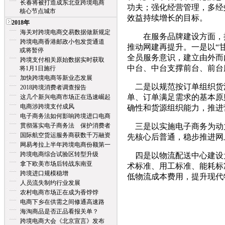
长春将被打造成东北亚跨境电商
功夫；强化经营管理，多经
核心节点城市
效益持续增长的目标。
2018年
海关对跨境电商交易数据做新规定
在服务品牌建设方面，按照
跨境电商香港邮政小包发货通道
推动网建再提升。一是以“
或将暂停
全员服务意识，建立由外而
跨境支付相关原始数据实时获取
中台、中台支撑前台、前台
将1月1日施行
加快跨境电商等新业态发展
二是以规范按订单组织货
2018跨境消费者调查报告
单、订单满足需求的基本原
这几个新兴电商市场正在迅速崛起
电商涉跨境支付成风
确性和货源组织能力，推进
电子商务法如何影响跨境进口电商
贯彻落实电子商务法 保护消费者
三是以实施电子商务为动力
国际航空货运服务商获数千万融资
先核心后普通，稳步推进网
网易考拉上半年跨境电商份额第一
跨境电商综合试验区转型升级
四是以物流配送中心建设
拿下欧美市场后转战东南亚
术标准、用工标准、能耗标
跨境进口规模稳增
低物流成本费用，提升现代
人员流失制约行业发展
农村电商市场正在成为香饽饽
电商下乡在供需之间修通高速路
海淘商品是否正品看报关单？
跨境电商大会《北京宣言》发布