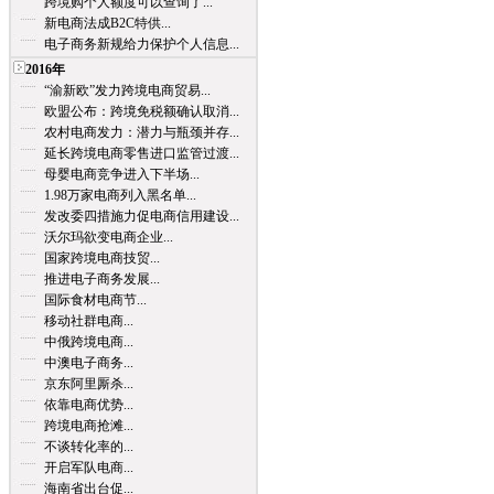
跨境购个人额度可以查询了...
新电商法成B2C特供...
电子商务新规给力保护个人信息...
2016年
“渝新欧”发力跨境电商贸易...
欧盟公布：跨境免税额确认取消...
农村电商发力：潜力与瓶颈并存...
延长跨境电商零售进口监管过渡...
母婴电商竞争进入下半场...
1.98万家电商列入黑名单...
发改委四措施力促电商信用建设...
沃尔玛欲变电商企业...
国家跨境电商技贸...
推进电子商务发展...
国际食材电商节...
移动社群电商...
中俄跨境电商...
中澳电子商务...
京东阿里厮杀...
依靠电商优势...
跨境电商抢滩...
不谈转化率的...
开启军队电商...
海南省出台促...