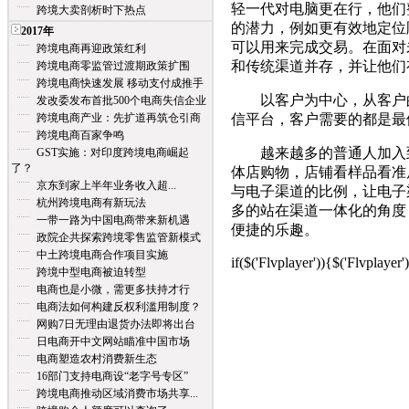
轻一代对电脑更在行，他们
跨境大卖剖析时下热点
的潜力，例如更有效地定位
2017年
可以用来完成交易。在面对
跨境电商再迎政策红利
和传统渠道并存，并让他们
跨境电商零监管过渡期政策扩围
跨境电商快速发展 移动支付成推手
以客户为中心，从客户的
发改委发布首批500个电商失信企业
跨境电商产业：先扩道再筑仓引商
信平台，客户需要的都是最
跨境电商百家争鸣
越来越多的普通人加入到
GST实施：对印度跨境电商崛起
了？
体店购物，店铺看样品看准
京东到家上半年业务收入超...
与电子渠道的比例，让电子
杭州跨境电商有新玩法
多的站在渠道一体化的角度
一带一路为中国电商带来新机遇
便捷的乐趣。
政院企共探索跨境零售监管新模式
中土跨境电商合作项目实施
if($('Flvplayer')){$('Flvplayer'
跨境中型电商被迫转型
电商也是小微，需更多扶持才行
电商法如何构建反权利滥用制度？
网购7日无理由退货办法即将出台
日电商开中文网站瞄准中国市场
电商塑造农村消费新生态
16部门支持电商设“老字号专区”
跨境电商推动区域消费市场共享...