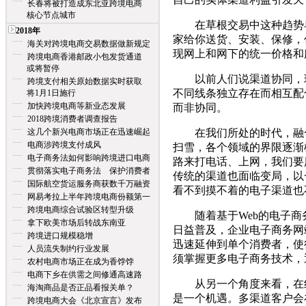
长春将被打造成东北亚跨境电商
核心节点城市
在草根交易中这种趋势早
2018年
家给你送货、安装、保修，
海关对跨境电商交易数据做新规定
现网上和网下的统一价格和
跨境电商香港邮政小包发货通道
或将暂停
以前人们说渠道协同，现
跨境支付相关原始数据实时获取
不同线条独立存在而相互配
将1月1日施行
加快跨境电商等新业态发展
而非协同。
2018跨境消费者调查报告
这几个新兴电商市场正在迅速崛起
在我们所处的时代，融合
电商涉跨境支付成风
扫雪，各个领域的界限逐渐
电子商务法如何影响跨境进口电商
路来打电话、上网，我们要
贯彻落实电子商务法 保护消费者
传统的渠道也面临变局，以
国际航空货运服务商获数千万融资
看不到摸不着的电子渠道也
网易考拉上半年跨境电商份额第一
跨境电商综合试验区转型升级
随着基于Web的电子商务
拿下欧美市场后转战东南亚
日益普及，企业电子商务网
跨境进口规模稳增
迅速延伸到单个消费者，使
人员流失制约行业发展
须掌握更多电子商务技术，
农村电商市场正在成为香饽饽
电商下乡在供需之间修通高速路
从另一个角度来看，在线
海淘商品是否正品看报关单？
是一个机遇。多渠道客户会
跨境电商大会《北京宣言》发布