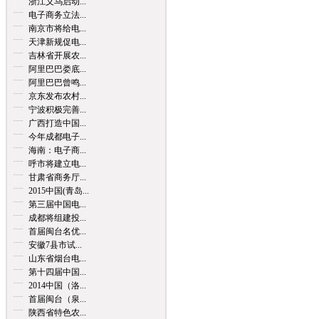
浙江义乌启动...
电子商务立法...
南京市将给电...
天津新规促电...
吉林省开展农...
阿里巴巴娄底...
阿里巴巴曾鸣...
京东发布农村...
宁波积极完善...
广西打造中国...
今年成都电子...
海南：电子商...
呼市将建立电...
甘肃省商务厅...
2015中国(青岛...
第三届中国电...
成都将组建投...
首届闽台名优...
安徽7县市试...
山东省烟台电...
第十四届中国...
2014中国（洛...
首届闽台（泉...
陕西省特色农...