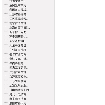
甘肃受益于...
后阿里京东力...
我国首家规模...
江苏省将建电...
江苏率先探索...
南宁首个跨境...
上海自贸区8家...
新京报：电商...
苏宁荣获2014...
苏宁进村 电...
大量中国跨境...
广州首家跨境...
去年广西电商...
浙江义乌：借...
年内将推电...
国家工商总局...
广州首家跨境...
京津冀高校电...
广东省跨境电...
加速发展农业...
【电商政策】西...
河北：电子商...
电子商务法有...
濮阳市将大力...