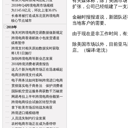
将加大电商假海淘惩处力度
有关媒体称，除了美国市场
2018年Q4跨境电商市场规模
扩张，公司已经组建了一支
为1145.6亿元，环比上涨36.0%
长春将被打造成东北亚跨境电商
金融时报报道说，新团队还
核心节点城市
当地客户的需要。
2018年
海关对跨境电商交易数据做新规定
由于现在是非工作时间，有
跨境电商香港邮政小包发货通道
或将暂停
除美国市场以外，目前亚马
跨境支付相关原始数据实时获取
店。（编译/老沈）
将1月1日施行
加快跨境电商等新业态发展
2018跨境消费者调查报告
这几个新兴电商市场正在迅速崛起
电商涉跨境支付成风
电子商务法如何影响跨境进口电商
贯彻落实电子商务法 保护消费者
国际航空货运服务商获数千万融资
网易考拉上半年跨境电商份额第一
跨境电商综合试验区转型升级
拿下欧美市场后转战东南亚
跨境进口规模稳增
人员流失制约行业发展
农村电商市场正在成为香饽饽