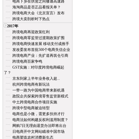
电商下乡在供需之间修通高速路
海淘商品是否正品看报关单？
跨境电商大会《北京宣言》发布
跨境大卖剖析时下热点
2017年
跨境电商再迎政策红利
跨境电商零监管过渡期政策扩围
跨境电商快速发展 移动支付成推手
发改委发布首批500个电商失信企业
跨境电商产业：先扩道再筑仓引商
跨境电商百家争鸣
GST实施：对印度跨境电商崛起
了？
京东到家上半年业务收入超...
杭州跨境电商有新玩法
一带一路为中国电商带来新机遇
政院企共探索跨境零售监管新模式
中土跨境电商合作项目实施
跨境中型电商被迫转型
电商也是小微，需更多扶持才行
电商法如何构建反权利滥用制度？
网购7日无理由退货办法即将出台
日电商开中文网站瞄准中国市场
电商塑造农村消费新生态